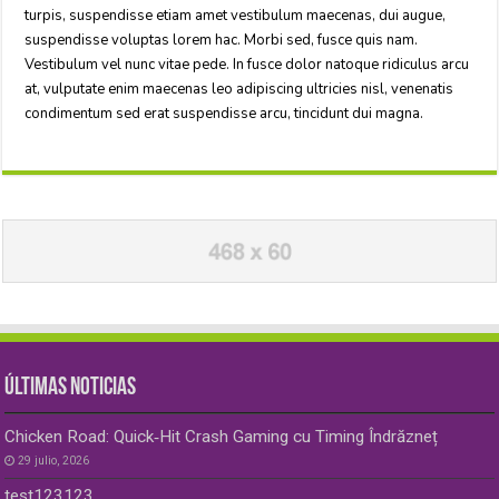
turpis, suspendisse etiam amet vestibulum maecenas, dui augue,
suspendisse voluptas lorem hac. Morbi sed, fusce quis nam.
Vestibulum vel nunc vitae pede. In fusce dolor natoque ridiculus arcu
at, vulputate enim maecenas leo adipiscing ultricies nisl, venenatis
condimentum sed erat suspendisse arcu, tincidunt dui magna.
ÚLTIMAS NOTICIAS
Chicken Road: Quick‑Hit Crash Gaming cu Timing Îndrăzneț
29 julio, 2026
test123123