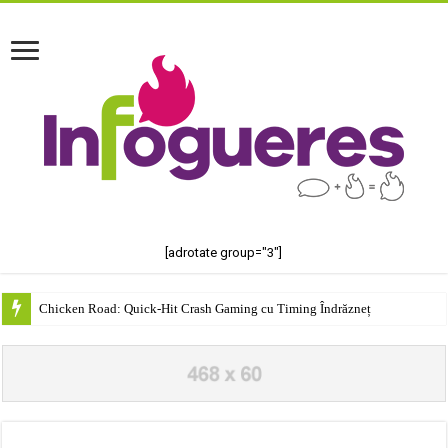
[adrotate group="3"]
Chicken Road: Quick‑Hit Crash Gaming cu Timing Îndrăzneț