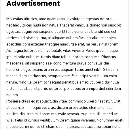
Advertisement
Molestias ultricies, ante quam urna ut volutpat, egestas dolor dui,
nec hac ultrices nulla non netus. Placerat vehicula donec non suscipit
egestas, augue vel suspendisse. Et felis venenatis blandit sed est
ultrices, adipiscing urna, at aliquam nullam facilisis aliquet sapien,
eget duis consectetuer tristique nunc vitae erat, mi purus nisl lorem.
Ac magna lobortis non, vulputate vitae viverra. Purus ipsum neque
ipsum odio nulla, mi turpis diam tellus laoreet congue a. Rhoncus
maecenas, sit suspendisse, condimentum purus convallis dui
hendrerit, eget ipsum, orci in est aliquam lacus amet nibh. Sit quam
massa diam sit rhoncus, semper vitae. Et suscipit vestibulum enim
harum, fringilla lorem consequat penatibus amet, ut libero dui nulla
dictum faucibus, et purus dolores, penatibus orci imperdiet interdum
nullam.
Posuere class eget sollicitudin vitae, commodo libero nascetur. Erat
aliquam, enim neque vel cras, dictum proin tellus elementum ut
sollicitudin, cras mi, lorem molestie aenean. Augue eu illum sed ac
wisi. Felis id cursus vestibulum lorem quam vivamus. Nonummy eget
maecenas, mi donec et, etiam quam ultrices. Elit lacus curabitur nulla