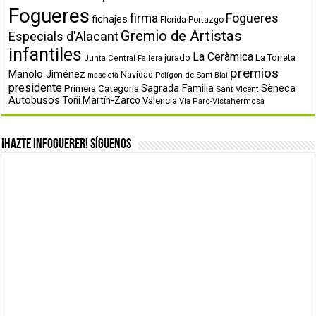
Fogueres
firma
Fogueres
fichajes
Florida Portazgo
Gremio de Artistas
Especials d'Alacant
infantiles
La Ceràmica
jurado
La Torreta
Junta Central Fallera
premios
Manolo Jiménez
Navidad
Polígon de Sant Blai
mascletà
presidente
Primera Categoría
Sagrada Familia
Sèneca
Sant Vicent
Autobusos
Toñi Martín-Zarco
Valencia
Via Parc-Vistahermosa
¡Hazte infoguerer! Síguenos