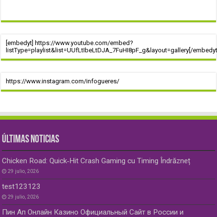
[embedyt] https://www.youtube.com/embed?
listType=playlist&list=UUfLtIbeLtDJA_7FuHI8pF_g&layout=gallery[/embedyt
https://www.instagram.com/infogueres/
ÚLTIMAS NOTICIAS
Chicken Road: Quick‑Hit Crash Gaming cu Timing Îndrăzneț
29 julio, 2026
test123123
29 julio, 2026
Пин Ап Онлайн Казино Официальный Сайт в России и