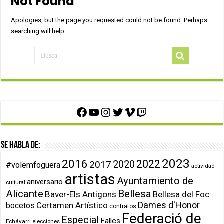
Not Found
Apologies, but the page you requested could not be found. Perhaps
searching will help.
Facebook
YouTube
Instagram
Twitter
Vimeo
Twitch
Se habla de:
2023
2016
2022
2020
2017
#volemfoguera
actividad
artistas
Ayuntamiento de
aniversario
cultural
Alicante
Bellesa
Baver-Els Antigons
Bellesa del Foc
Dames d'Honor
Certamen Artístico
bocetos
contratos
Federació de
Especial
Falles
Echávarri
elecciones