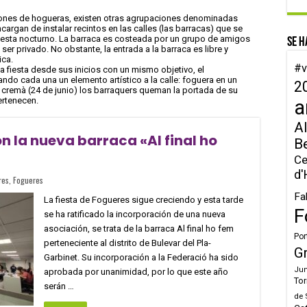
ones de hogueras, existen otras agrupaciones denominadas
argan de instalar recintos en las calles (las barracas) que se
fiesta nocturno. La barraca es costeada por un grupo de amigos
Se h
er privado. No obstante, la entrada a la barraca es libre y
ica.
#v
 fiesta desde sus inicios con un mismo objetivo, el
ndo cada una un elemento artístico a la calle: foguera en un
2
la cremà (24 de junio) los barraquers queman la portada de su
ertenecen.
a
Al
n la nueva barraca «Al final ho
B
Ce
d'
res
,
Fogueres
Fa
La fiesta de Fogueres sigue creciendo y esta tarde
F
se ha ratificado la incorporación de una nueva
asociación, se trata de la barraca Al final ho fem
Por
perteneciente al distrito de Bulevar del Pla-
G
Garbinet. Su incorporación a la Federació ha sido
Jun
aprobada por unanimidad, por lo que este año
Tor
serán …
de 