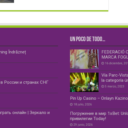
UN POCO DE TODO…
ming Îndrăzneț
FEDERACIÓ 
MARCA FOG
16 diciembre, 20
Vía Parc-Vist
la categoría 
в России и странах СНГ
5 marzo, 2023
Pin Up Casino – Onlayn Kazin
18 julio, 2026
грать онлайн | Зеркало и
Погружение в мир 1xBet: Unl
привилегии Today!
29 junio, 2026