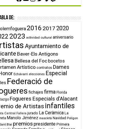
abla de:
2016
2020
2017
olemfoguera
2023
022
aniversario
actividad cultural
rtistas
Ayuntamiento de
icante
Baver-Els Antigons
ellesa
Bellesa del Foc
bocetos
Dames
rtamen Artístico
contratos
Especial
Honor
Echávarri
elecciones
Federació de
lles
ogueres
firma
fichajes
Florida
Fogueres Especials d'Alacant
tazgo
infantiles
remio de Artistas
La Ceràmica
jurado
La
ta Central Fallera
Manolo Jiménez
reta
Navidad
Polígon
mascletà
premios
presidente
Primera
Sant Blai