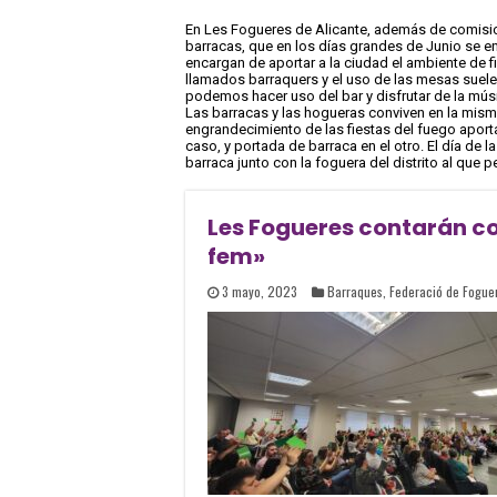
En Les Fogueres de Alicante, además de comisi
barracas, que en los días grandes de Junio se enc
encargan de aportar a la ciudad el ambiente de 
llamados barraquers y el uso de las mesas suele s
podemos hacer uso del bar y disfrutar de la mús
Las barracas y las hogueras conviven en la misma
engrandecimiento de las fiestas del fuego aporta
caso, y portada de barraca en el otro. El día de 
barraca junto con la foguera del distrito al que p
Les Fogueres contarán co
fem»
3 mayo, 2023
Barraques
,
Federació de Fogue