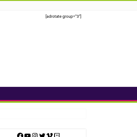
[adrotate group="3"]
Facebook
YouTube
Instagram
Twitter
Vimeo
Twitch