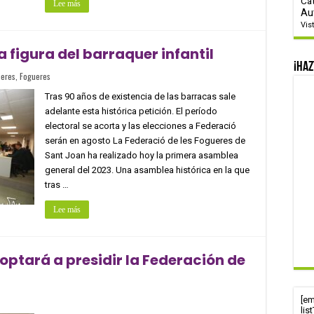
Ca
Lee más
Au
Vis
 figura del barraquer infantil
¡Haz
ueres
,
Fogueres
Tras 90 años de existencia de las barracas sale
adelante esta histórica petición. El período
electoral se acorta y las elecciones a Federació
serán en agosto La Federació de les Fogueres de
Sant Joan ha realizado hoy la primera asamblea
general del 2023. Una asamblea histórica en la que
tras …
Lee más
optará a presidir la Federación de
[e
lis