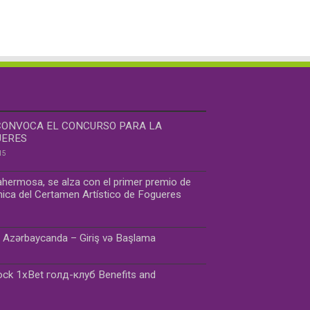
CONVOCA EL CONCURSO PARA LA
UERES
15
ahermosa, se alza con el primer premio de
única del Certamen Artístico de Fogueres
o Azərbaycanda – Giriş və Başlama
ock 1xBet голд-клуб Benefits and