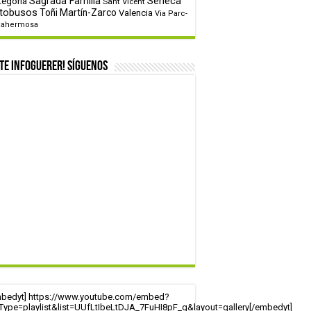
tegoría
Sagrada Familia
Sèneca
Sant Vicent
tobusos
Toñi Martín-Zarco
Valencia
Via Parc-
tahermosa
te infoguerer! Síguenos
mbedyt] https://www.youtube.com/embed?
tType=playlist&list=UUfLtIbeLtDJA_7FuHI8pF_g&layout=gallery[/embedyt]