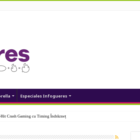
orella
Especiales Infogueres
Hit Crash Gaming cu Timing Îndrăzneț