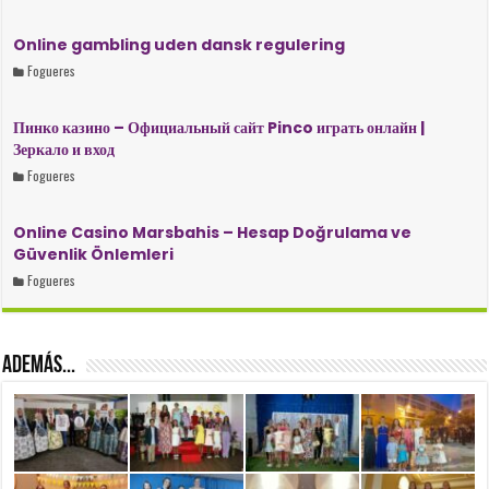
Online gambling uden dansk regulering
Fogueres
Пинко казино – Официальный сайт Pinco играть онлайн |
Зеркало и вход
Fogueres
Online Casino Marsbahis – Hesap Doğrulama ve
Güvenlik Önlemleri
Fogueres
Además...