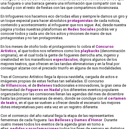
una foguera o una barraca genera una información que compartir con su
ciudad y con el resto de fiestas con las que compartimos idiosincrasia.
En Infogueres nos hacemos eco de todas ellas y siempre le damos un giro y
un toque especial para hacer absolutos
protagonistas
de cada noticia,
contenido y acontecimiento al infoguerer que nos sigue. Así, desde nuestra
página y todas nuestras plataformas en
Redes Sociales
podrás ver y
conocer todos y cada uno de los actos y rincones de mano de sus
protagonistas y no tan protagonistas.
En los meses de otoño todo el protagonismo lo cobra el
Concurso
Artístico
, al que todos nos referimos como los
playbacks
(denominación
originaria), en el cual toda la gente de fogueres derrocha arte, ingenio y
creatividad en los maravillosos
espectáculos
, dignos algunos de los
mejores teatros, que ofrecen en las tandas eliminatorias y en la final por
conseguir alzarse con el preciado triunfo en alguna de sus modalidades.
Tras el Concurso Artístico llega la época navideña, cargada de actos e
imágenes propias de estas fechas tan señaladas. El concurso
de
Villancicos
, el de
Belenes
tradicionales e innovadores, la gran cena de
hermandad de
Fogueres en Nadal
y los diferentes eventos populares
organizados por las comisiones llenan las agendas del mes de diciembre
hasta las primeras semanas de enero, donde se concluye con el
certamen
de teatro
, en el que se vuelven a ofrecer desde el escenario las mejores
dotes interpretativas pero esta vez en un registro diferente.
Con el comienzo del año natural llega la etapa de las representantes
femeninas de cada foguera:
las Belleses y Dames d’Honor
. Durante
cuatro meses todos los eventos de la agenda giran en torno a
ellas:
pedidas y proclamaciones
todos los fines de semana en distintos