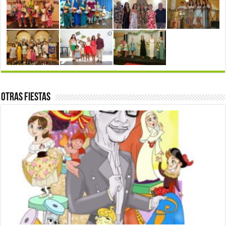
Otras fiestas