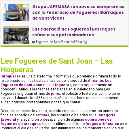
Federació de Fogueres
Otras fiestas
Otras fiestas locales y provinciales
,
,
Grupo JAPEMASA renueva su compromiso
con la Federació de Fogueres i Barraques
de Sant Vicent
Fogueres de Sant Vicent del Raspeig
La Federació de Fogueres i Barraques
reúne a sus patrocinadores
Fogueres de Sant Vicent del Raspeig
Les Fogueres de Sant Joan – Las
Hogueras
Infogueres
es una plataforma informativa que pretende difundir todo lo
relacionado con las fiestas oficiales de la ciudad de
Alicante, Les
Fogueres de Sant Joan
(o las
Hogueras
, como popularmente se
conocen). Aunque las fechas señaladas en el calendario para Les
Fogueres engloban el mes de
junio
, el colectivo festero alicantino tiene
actividad durante los 365 días del año, lo cual hace que continuamente
surjan noticias, protagonistas y citas que contar.
Desde los meses de verano, cuando empiezan a cerrarse los primeros
fichajes sonados de
artistas
, las subidas o bajadas en la
Categoría
Especial
y la aparición o desaparición de algunas
comisiones de
fogueres o barraques
; hasta el último castillo de
fuegos artificiales
en el
Postiguet el día de San Pedro, son innumerables los momentos en los que