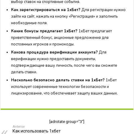
выбор ставок на спортивные события.
Как зарегистрироваться на 1хБет?
Для регистрации нужно
зайти на сайт, нажать на кнопку «Регистрация» и заполнить
необходимые поля.
Какие бонусы предлагает 1хБет?
1хБет предлагает
приветственный бонус, акционные предложения для
постоянных игроков и промокоды.
Какова процедура верификации аккаунта?
Для
верификации нужно предоставить документы,
подтверждающие вашу личность, после чего вы сможете
делать ставки.
Насколько безопасно делать ставки на 1хБет?
1хБет
использует современные технологии безопасности и
лицензирование, что обеспечивает защиту ваших данных.
[adrotate group="3"]
Anterior
Как использовать 1хбет