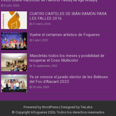
Pinco Online Kazinosu: İki Faktorlu Təsdiq ilə İlgili Anlayış
5 julio, 2026
CUATRO CARTELES DE IBÁN RAMÓN PARA
LES FALLES 2016
21 enero, 2016
Vuelve el certamen artístico de Fogueres
3 abril, 2022
Mascletàs todos los meses y posibilidad de
recuperar el Coso Multicolor
15 septiembre, 2022
Ya se conoce el jurado elector de les Belleses
del Foc d’Alacant 2023
29 julio, 2022
Powered by
WordPress
| Designed by
TieLabs
© Copyright Infogueres 2026, Todos los derechos reservados