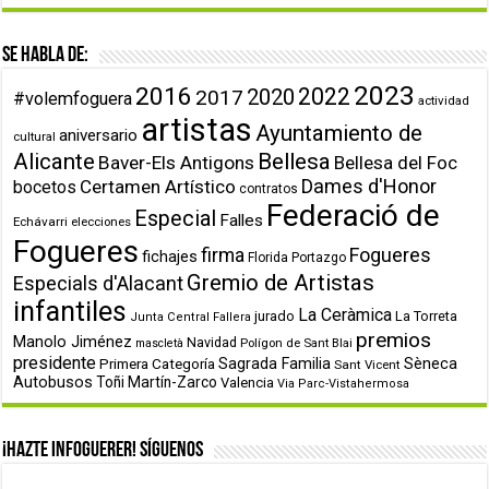
Se habla de:
2023
2016
2022
2020
2017
#volemfoguera
actividad
artistas
Ayuntamiento de
aniversario
cultural
Alicante
Bellesa
Baver-Els Antigons
Bellesa del Foc
Dames d'Honor
Certamen Artístico
bocetos
contratos
Federació de
Especial
Falles
Echávarri
elecciones
Fogueres
firma
Fogueres
fichajes
Florida Portazgo
Gremio de Artistas
Especials d'Alacant
infantiles
La Ceràmica
jurado
La Torreta
Junta Central Fallera
premios
Manolo Jiménez
Navidad
Polígon de Sant Blai
mascletà
presidente
Primera Categoría
Sagrada Familia
Sèneca
Sant Vicent
Autobusos
Toñi Martín-Zarco
Valencia
Via Parc-Vistahermosa
¡Hazte infoguerer! Síguenos