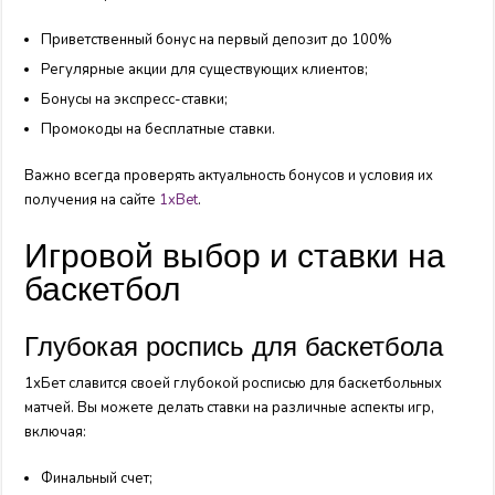
Приветственный бонус на первый депозит до 100%
Регулярные акции для существующих клиентов;
Бонусы на экспресс-ставки;
Промокоды на бесплатные ставки.
Важно всегда проверять актуальность бонусов и условия их
получения на сайте
1xBet
.
Игровой выбор и ставки на
баскетбол
Глубокая роспись для баскетбола
1хБет славится своей глубокой росписью для баскетбольных
матчей. Вы можете делать ставки на различные аспекты игр,
включая:
Финальный счет;