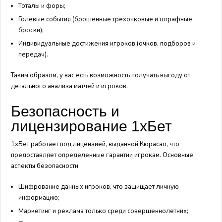
Тоталы и форы;
Голевые события (брошенные трехочковые и штрафные
броски);
Индивидуальные достижения игроков (очков, подборов и
передач).
Таким образом, у вас есть возможность получать выгоду от
детального анализа матчей и игроков.
Безопасность и
лицензирование 1хБет
1хБет работает под лицензией, выданной Кюрасао, что
предоставляет определенные гарантии игрокам. Основные
аспекты безопасности:
Шифрование данных игроков, что защищает личную
информацию;
Маркетинг и реклама только среди совершеннолетних;