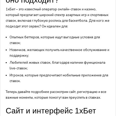
1хБет – это известный оператор онлайн-ставок и казино,
который предлагает широкий спектр азартных игр и спортивных
ставок, включая глубокую роспись для баскетбола. Для кого же
подходит этот сервис? Он идеален для:
Опытных беттеров, которые ищут выгодные условия для
ставок;
Новичков, желающих получить качественное обслуживание и
поддержку;
Любителей живых ставок, благодаря наличии функционала
live-ставок;
Игроков, которые предпочитают мобильные приложения для
ставок.
Теперь давайте подробнее рассмотрим сайт, регистрацию и все
важные моменты, которые помогут вам преуспеть в ставках.
Сайт и интерфейс 1хБет