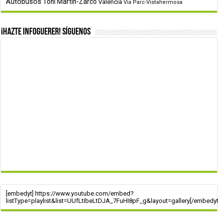
Autobusos
Toñi Martín-Zarco
Valencia
Via Parc-Vistahermosa
¡Hazte infoguerer! Síguenos
[embedyt] https://www.youtube.com/embed?
listType=playlist&list=UUfLtIbeLtDJA_7FuHI8pF_g&layout=gallery[/embedyt