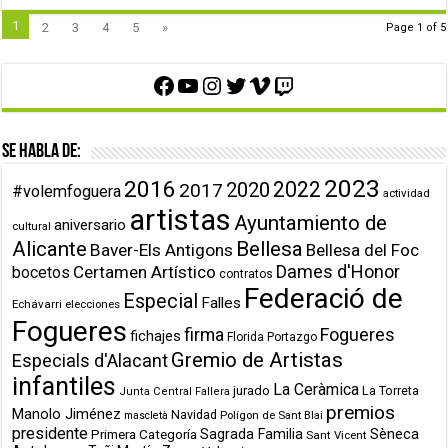
1
2
3
4
5
»
Page 1 of 5
Facebook
YouTube
Instagram
Twitter
Vimeo
Twitch
Se habla de:
2023
2016
2022
2020
2017
#volemfoguera
actividad
artistas
Ayuntamiento de
aniversario
cultural
Alicante
Bellesa
Baver-Els Antigons
Bellesa del Foc
Dames d'Honor
Certamen Artístico
bocetos
contratos
Federació de
Especial
Falles
Echávarri
elecciones
Fogueres
firma
Fogueres
fichajes
Florida Portazgo
Gremio de Artistas
Especials d'Alacant
infantiles
La Ceràmica
jurado
La Torreta
Junta Central Fallera
premios
Manolo Jiménez
Navidad
Polígon de Sant Blai
mascletà
presidente
Primera Categoría
Sagrada Familia
Sèneca
Sant Vicent