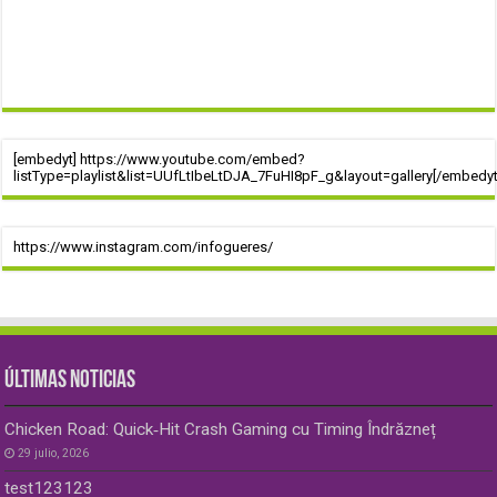
[embedyt] https://www.youtube.com/embed?
listType=playlist&list=UUfLtIbeLtDJA_7FuHI8pF_g&layout=gallery[/embedyt
https://www.instagram.com/infogueres/
ÚLTIMAS NOTICIAS
Chicken Road: Quick‑Hit Crash Gaming cu Timing Îndrăzneț
29 julio, 2026
test123123