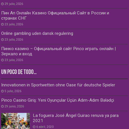
29 julio, 2026
Пин Ап Онлайн Казино Официальный Сайт в России и
странах СНГ
23 julio, 2026
Online gambling uden dansk regulering
23 julio, 2026
Пинко казино – Официальный сайт Pinco играть онлайн |
Зеркало и вход
23 julio, 2026
UN POCO DE TODO…
Innovationen in Sportwetten ohne Oase für deutsche Spieler
5 julio, 2026
Pinco Casino Giriş: Yeni Oyunçular Üçün Adım-Adım Bələdçi
29 junio, 2026
La foguera José Ángel Guirao renuva ya para
2021
6 abril, 2020