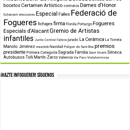
Dames d'Honor
Certamen Artístico
bocetos
contratos
Federació de
Especial
Falles
Echávarri
elecciones
Fogueres
firma
Fogueres
fichajes
Florida Portazgo
Gremio de Artistas
Especials d'Alacant
infantiles
La Ceràmica
jurado
La Torreta
Junta Central Fallera
premios
Manolo Jiménez
Navidad
Polígon de Sant Blai
mascletà
presidente
Primera Categoría
Sagrada Familia
Sèneca
Sant Vicent
Autobusos
Toñi Martín-Zarco
Valencia
Via Parc-Vistahermosa
¡Hazte infoguerer! Síguenos