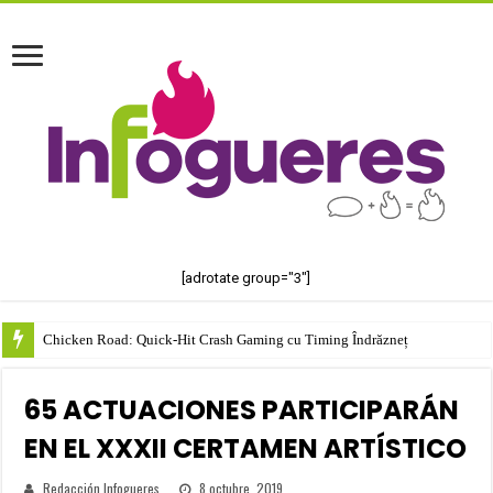
[adrotate group="3"]
Chicken Road: Quick‑Hit Crash Gaming cu Timing Îndrăzneț
65 ACTUACIONES PARTICIPARÁN
EN EL XXXII CERTAMEN ARTÍSTICO
Redacción Infogueres
8 octubre, 2019