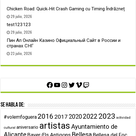
Chicken Road: Quick‑Hit Crash Gaming cu Timing Îndrăzneț
29 julio, 2026
test123123
29 julio, 2026
Пин Ап Онлайн Казино Официальный Сайт в России и
странах СНГ
23 julio, 2026
Facebook
YouTube
Instagram
Twitter
Vimeo
Twitch
Se habla de:
2023
2016
2022
2020
2017
#volemfoguera
actividad
artistas
Ayuntamiento de
aniversario
cultural
Alicante
Bellesa
Baver-Els Antigons
Bellesa del Foc