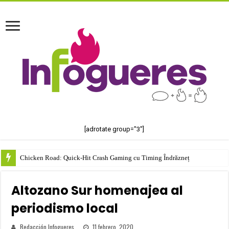
[adrotate group="3"]
Chicken Road: Quick‑Hit Crash Gaming cu Timing Îndrăzneț
Altozano Sur homenajea al
periodismo local
Redacción Infogueres
11 febrero, 2020