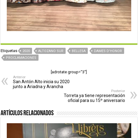
Etiquetas
2020
ALTOZANO SUR
BELLESA
DAMES D'HONOR
PROCLAMACIONES
[adrotate group="3"]
Anterior
San Antón Alto inicia su 2020
junto a Ariadna y Arancha
Posterior
Torreta ya tiene representación
oficial para su 15º aniversario
Artículos relacionados