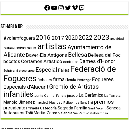
Facebook
YouTube
Instagram
Twitter
Vimeo
Twitch
Se habla de:
2023
2016
2022
2020
2017
#volemfoguera
actividad
artistas
Ayuntamiento de
aniversario
cultural
Alicante
Bellesa
Baver-Els Antigons
Bellesa del Foc
Dames d'Honor
Certamen Artístico
bocetos
contratos
Federació de
Especial
Falles
Echávarri
elecciones
Fogueres
firma
Fogueres
fichajes
Florida Portazgo
Gremio de Artistas
Especials d'Alacant
infantiles
La Ceràmica
jurado
La Torreta
Junta Central Fallera
premios
Manolo Jiménez
Navidad
Polígon de Sant Blai
mascletà
presidente
Primera Categoría
Sagrada Familia
Sèneca
Sant Vicent
Autobusos
Toñi Martín-Zarco
Valencia
Via Parc-Vistahermosa