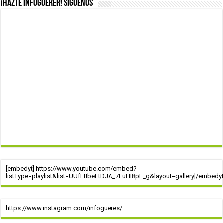
¡Hazte infoguerer! Síguenos
[embedyt] https://www.youtube.com/embed?
listType=playlist&list=UUfLtIbeLtDJA_7FuHI8pF_g&layout=gallery[/embedyt
https://www.instagram.com/infogueres/