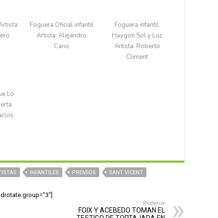
rtista:
Foguera Oficial infantil
Foguera infantil:
ero​
Artista: Alejandro
Haygon Sol y Luz​
Cano​
Artista: Roberto
Climent
ue Lo
erta​
arlos
TISTAS
INFANTILES
PREMIOS
SANT VICENT
adrotate group="3"]
Posterior
FOIX Y ACEBEDO TOMAN EL
TESTIGO DE TORTAJADA EN