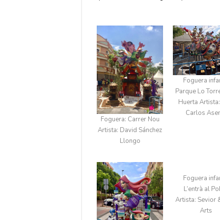
Foguera infan
Parque Lo Torr
Huerta​ Artista
Carlos Ase
Foguera: Carrer Nou​
Artista: David Sánchez
Llongo​
Foguera infan
L’entrà al Po
Artista: Sevior 
Arts​