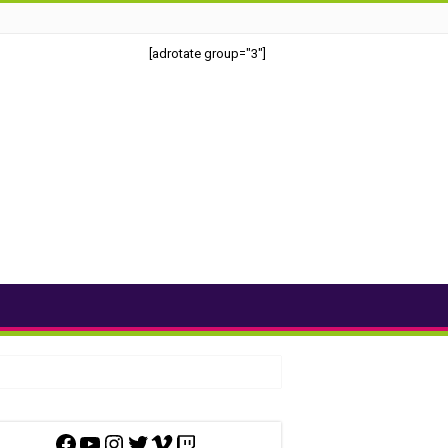
[adrotate group="3"]
Facebook
YouTube
Instagram
Twitter
Vimeo
Twitch