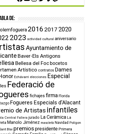
abla de:
2016
2020
2017
olemfoguera
2023
022
aniversario
actividad cultural
rtistas
Ayuntamiento de
icante
Baver-Els Antigons
ellesa
Bellesa del Foc
bocetos
Dames
rtamen Artístico
contratos
Especial
Honor
Echávarri
elecciones
Federació de
lles
ogueres
firma
fichajes
Florida
Fogueres Especials d'Alacant
tazgo
infantiles
remio de Artistas
La Ceràmica
jurado
La
ta Central Fallera
Manolo Jiménez
reta
Navidad
Polígon
mascletà
premios
presidente
Primera
Sant Blai