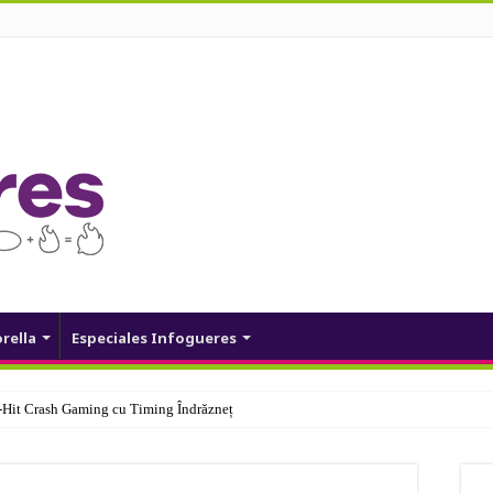
orella
Especiales Infogueres
Hit Crash Gaming cu Timing Îndrăzneț