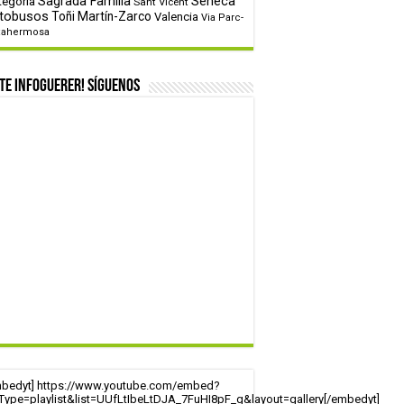
tegoría
Sagrada Familia
Sèneca
Sant Vicent
tobusos
Toñi Martín-Zarco
Valencia
Via Parc-
tahermosa
te infoguerer! Síguenos
mbedyt] https://www.youtube.com/embed?
tType=playlist&list=UUfLtIbeLtDJA_7FuHI8pF_g&layout=gallery[/embedyt]