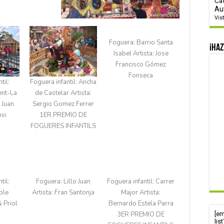
Ca
Au
Vis
Foguera: Barrio Santa
¡Haz
Isabel​ Artista: Jose
Francisco Gómez
Fonseca​
til:
Foguera infantil: Ancha
ent-La
de Castelar​ Artista:
: Juan
Sergio Gomez Ferrer​
nsi
1ER PREMIO DE
FOGUERES INFANTILS
til:
Foguera: Lillo Juan​
Foguera infantil: Carrer
ble​
Artista: Fran Santonja​
Major​ Artista:
& Priol
Bernardo Estela Parra​
3ER PREMIO DE
[e
lis