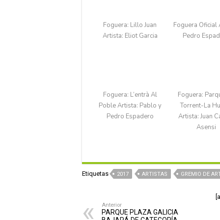
Foguera: Lillo Juan​
Foguera Oficial A
Artista: Eliot Garcia
Pedro Espad
Foguera: L’entrà Al
Foguera: Parq
Poble​ Artista: Pablo y
Torrent-La Hu
Pedro Espadero​
Artista: Juan C
Asensi​
Etiquetas
2017
ARTISTAS
GREMIO DE AR
[
Anterior
PARQUE PLAZA GALICIA
BAJARÁ DE CATEGORÍA