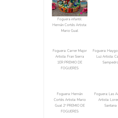
Foguera infantil:
Hernán Cortés​ Artista:
Mario Gual​
Foguera: Carrer Major​
Foguera: Haygo
Artista: Fran Sierra​
Luz​ Artista: C
1ER PREMIO DE
Sampedro
FOGUERES
Foguera: Hernán
Foguera: Las Ac
Cortés​ Artista: Mario
Artista: Lor
Gual​ 2º PREMIO DE
Santana​
FOGUERES