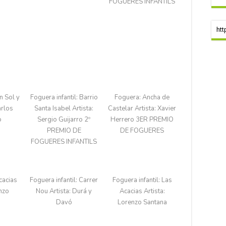
FOGUERES INFANTILS
htt
n Sol y
Foguera infantil: Barrio
Foguera: Ancha de
arlos
Santa Isabel​ Artista:
Castelar​ Artista: Xavier
​
Sergio Guijarro​ 2º
Herrero 3ER PREMIO
PREMIO DE
DE FOGUERES
FOGUERES INFANTILS
acias​
Foguera infantil: Carrer
Foguera infantil: Las
enzo
Nou​ Artista: Durá​ y
Acacias Artista:
Davó​
Lorenzo Santana​