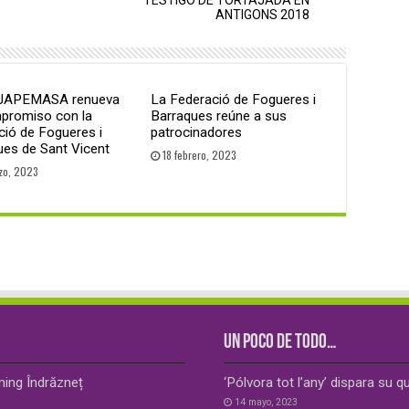
ANTIGONS 2018
 JAPEMASA renueva
La Federació de Fogueres i
promiso con la
Barraques reúne a sus
ció de Fogueres i
patrocinadores
ues de Sant Vicent
18 febrero, 2023
zo, 2023
UN POCO DE TODO…
ming Îndrăzneț
‘Pólvora tot l’any’ dispara su 
14 mayo, 2023