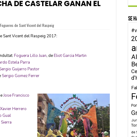
HA DE CASTELAR GANAN EL
Se h
Fogueres de Sant Vicent del Raspeig
#v
e Sant Vicent del Raspeig 2017:
2
a
indultat:
Foguera Lillo Juan
, de
Eliot Garcia Martin
Al
rdo Estela Parra
B
Sergio Guijarro Pastor
Ce
e
Sergio Gomez Ferrer
d'
Fa
F
de
Jose Francisco
Por
Xavier Herrero
G
o Gual
Jun
 Sierra
Tor
de 