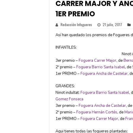
CARRER MAJOR Y ANC
1ER PREMIO
Redacción Infogueres
21 julio, 2017
Así han quedado los premios de Fogueres d
INFANTILES:
Ninot 
3er premio –
Foguera Carrer Major
, de
Berna
2º premio –
Foguera Barrio Santa Isabel
, de
1er PREMIO –
Foguera Ancha de Castelar
, d
GRANDES:
Ninot indultat:
Foguera Barrio Santa Isabel
, 
Gomez Fonseca
3er premio –
Foguera Ancha de Castelar
, de
2º premio –
Foguera Hernán Cortés
, de
Mari
1er PREMIO –
Foguera Carrer Major
, de
Fran
Aqui tienes todas las fogueres plantadas: