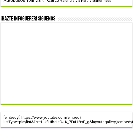
Autobusos
Toñi Martín-Zarco
Valencia
Via Parc-Vistahermosa
¡Hazte infoguerer! Síguenos
[embedyt] https://www.youtube.com/embed?
listType=playlist&list=UUfLtIbeLtDJA_7FuHI8pF_g&layout=gallery[/embedyt