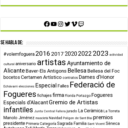
Facebook
YouTube
Instagram
Twitter
Vimeo
Twitch
Se habla de:
2023
2016
2022
2020
2017
#volemfoguera
actividad
artistas
Ayuntamiento de
aniversario
cultural
Alicante
Bellesa
Baver-Els Antigons
Bellesa del Foc
Dames d'Honor
Certamen Artístico
bocetos
contratos
Federació de
Especial
Falles
Echávarri
elecciones
Fogueres
firma
Fogueres
fichajes
Florida Portazgo
Gremio de Artistas
Especials d'Alacant
infantiles
La Ceràmica
jurado
La Torreta
Junta Central Fallera
premios
Manolo Jiménez
Navidad
Polígon de Sant Blai
mascletà
presidente
Primera Categoría
Sagrada Familia
Sèneca
Sant Vicent