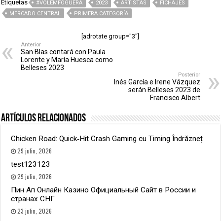
Etiquetas
#VOLEMFOGUERA
2023
ARTISTAS
FICHAJES
MERCADO CENTRAL
PRIMERA CATEGORÍA
[adrotate group="3"]
Anterior
San Blas contará con Paula
Lorente y María Huesca como
Belleses 2023
Posterior
Inés García e Irene Vázquez
serán Belleses 2023 de
Francisco Albert
Artículos relacionados
Chicken Road: Quick‑Hit Crash Gaming cu Timing Îndrăzneț
29 julio, 2026
test123123
29 julio, 2026
Пин Ап Онлайн Казино Официальный Сайт в России и
странах СНГ
23 julio, 2026