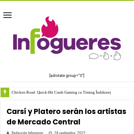
[adrotate group="3"]
Chicken Road: Quick‑Hit Crash Gaming cu Timing Îndrăzneț
Carsí y Platero serán los artistas
de Mercado Central
Redacción Infogueres
24 septiembre, 2022