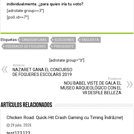
individualmente
,
¿para quien iría tu voto?
[adrotate group=»3″]
[poll id=»7″]
Etiquetas
CANDIDATURAS
ELECCIONES
ENCUESTA
FEDERACIÓ DE FOGUERES
PRESIDENTE
[adrotate group="3"]
Anterior
NAZARET GANA EL CONCURSO
DE FOGUERES ESCOLARS 2019
Posterior
NOU BABEL VISTE DE GALA EL
MUSEO ARQUEOLÓGICO CON EL
VII DESFILE BELLEZA
Artículos relacionados
Chicken Road: Quick‑Hit Crash Gaming cu Timing Îndrăzneț
29 julio, 2026
test123123