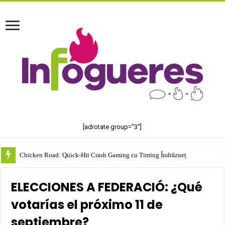
[adrotate group="3"]
Chicken Road: Quick‑Hit Crash Gaming cu Timing Îndrăzneț
ELECCIONES A FEDERACIÓ: ¿Qué
votarías el próximo 11 de
septiembre?