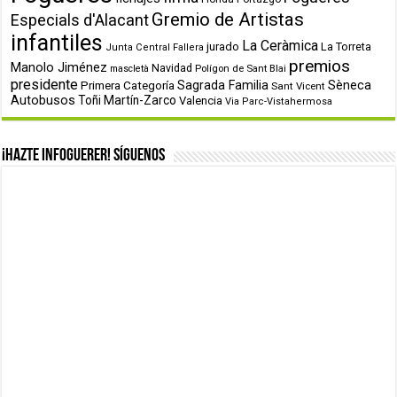
Gremio de Artistas
Especials d'Alacant
infantiles
La Ceràmica
jurado
La Torreta
Junta Central Fallera
premios
Manolo Jiménez
Navidad
Polígon de Sant Blai
mascletà
presidente
Primera Categoría
Sagrada Familia
Sèneca
Sant Vicent
Autobusos
Toñi Martín-Zarco
Valencia
Via Parc-Vistahermosa
¡Hazte infoguerer! Síguenos