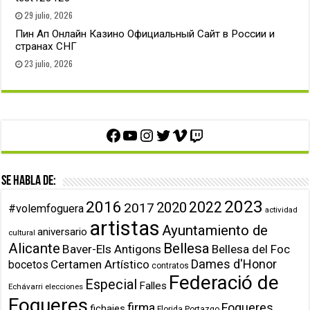
29 julio, 2026
Пин Ап Онлайн Казино Официальный Сайт в России и
странах СНГ
23 julio, 2026
Facebook
YouTube
Instagram
Twitter
Vimeo
Twitch
Se habla de:
2023
2016
2022
2020
2017
#volemfoguera
actividad
artistas
Ayuntamiento de
aniversario
cultural
Alicante
Bellesa
Baver-Els Antigons
Bellesa del Foc
Dames d'Honor
Certamen Artístico
bocetos
contratos
Federació de
Especial
Falles
Echávarri
elecciones
Fogueres
firma
Fogueres
fichajes
Florida Portazgo