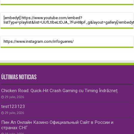
[embedyt] https://www.youtube.com/embed?
listType=playlist&list=UUfLtIbeLtDJA_7FuHI8pF_g&layout=gallery[/embedyt
https://www.instagram.com/infogueres/
ÚLTIMAS NOTICIAS
Chicken Road: Quick‑Hit Crash Gaming cu Timing Îndrăzneț
29 julio, 2026
test123123
29 julio, 2026
Пин Ап Онлайн Казино Официальный Сайт в России и
странах СНГ