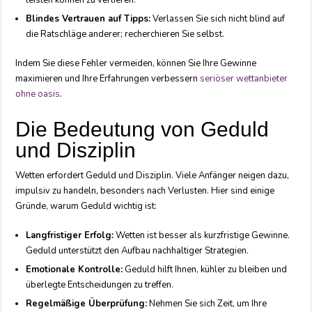
leisten können zu verlieren.
Blindes Vertrauen auf Tipps:
Verlassen Sie sich nicht blind auf
die Ratschläge anderer; recherchieren Sie selbst.
Indem Sie diese Fehler vermeiden, können Sie Ihre Gewinne
maximieren und Ihre Erfahrungen verbessern
seriöser wettanbieter
ohne oasis
.
Die Bedeutung von Geduld
und Disziplin
Wetten erfordert Geduld und Disziplin. Viele Anfänger neigen dazu,
impulsiv zu handeln, besonders nach Verlusten. Hier sind einige
Gründe, warum Geduld wichtig ist:
Langfristiger Erfolg:
Wetten ist besser als kurzfristige Gewinne.
Geduld unterstützt den Aufbau nachhaltiger Strategien.
Emotionale Kontrolle:
Geduld hilft Ihnen, kühler zu bleiben und
überlegte Entscheidungen zu treffen.
Regelmäßige Überprüfung:
Nehmen Sie sich Zeit, um Ihre