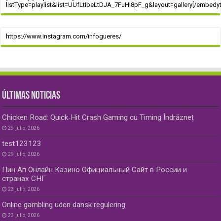
listType=playlist&list=UUfLtIbeLtDJA_7FuHI8pF_g&layout=gallery[/embedyt
https://www.instagram.com/infogueres/
ÚLTIMAS NOTICIAS
Chicken Road: Quick‑Hit Crash Gaming cu Timing Îndrăzneț
29 julio, 2026
test123123
29 julio, 2026
Пин Ап Онлайн Казино Официальный Сайт в России и
странах СНГ
23 julio, 2026
Online gambling uden dansk regulering
23 julio, 2026