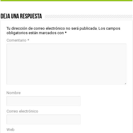
Deja una respuesta
Tu dirección de correo electrónico no será publicada.
Los campos
obligatorios están marcados con
*
Comentario
*
Nombre
Correo electrónico
Web