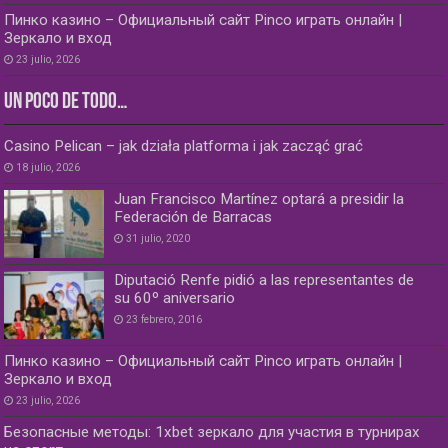
Пинко казино – Официальный сайт Pinco играть онлайн |
Зеркало и вход
23 julio, 2026
UN POCO DE TODO…
Casino Pelican – jak działa platforma i jak zacząć grać
18 julio, 2026
Juan Francisco Martínez optará a presidir la
Federación de Barracas
31 julio, 2020
Diputació Renfe pidió a las representantes de
su 60º aniversario
23 febrero, 2016
Пинко казино – Официальный сайт Pinco играть онлайн |
Зеркало и вход
23 julio, 2026
Безопасные методы: 1xbet зеркало для участия в турнирах