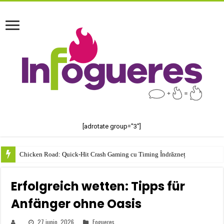
[adrotate group="3"]
Chicken Road: Quick‑Hit Crash Gaming cu Timing Îndrăzneț
Erfolgreich wetten: Tipps für
Anfänger ohne Oasis
27 junio, 2026
Fogueres