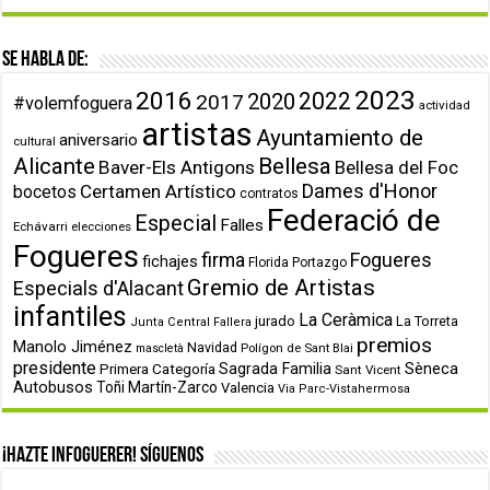
Se habla de:
2023
2016
2022
2020
2017
#volemfoguera
actividad
artistas
Ayuntamiento de
aniversario
cultural
Alicante
Bellesa
Baver-Els Antigons
Bellesa del Foc
Dames d'Honor
Certamen Artístico
bocetos
contratos
Federació de
Especial
Falles
Echávarri
elecciones
Fogueres
firma
Fogueres
fichajes
Florida Portazgo
Gremio de Artistas
Especials d'Alacant
infantiles
La Ceràmica
jurado
La Torreta
Junta Central Fallera
premios
Manolo Jiménez
Navidad
Polígon de Sant Blai
mascletà
presidente
Primera Categoría
Sagrada Familia
Sèneca
Sant Vicent
Autobusos
Toñi Martín-Zarco
Valencia
Via Parc-Vistahermosa
¡Hazte infoguerer! Síguenos