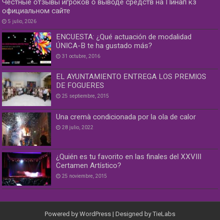
Честные отзывы игроков о выводе средств на Пинап кз
официальном сайте
5 julio, 2026
ENCUESTA: ¿Qué actuación de modalidad
ÚNICA-B te ha gustado más?
31 octubre, 2016
EL AYUNTAMIENTO ENTREGA LOS PREMIOS
DE FOGUERES
25 septiembre, 2015
Una cremà condicionada por la ola de calor
28 julio, 2022
¿Quién es tu favorito en las finales del XXVIII
Certamen Artístico?
25 noviembre, 2015
Powered by
WordPress
| Designed by
TieLabs