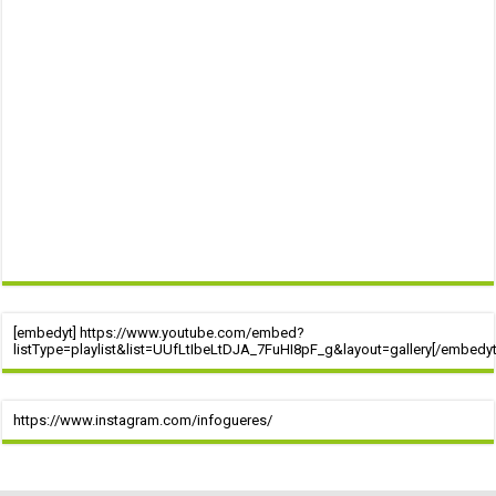
[embedyt] https://www.youtube.com/embed?
listType=playlist&list=UUfLtIbeLtDJA_7FuHI8pF_g&layout=gallery[/embedyt
https://www.instagram.com/infogueres/