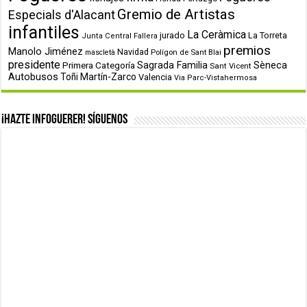
Gremio de Artistas
Especials d'Alacant
infantiles
La Ceràmica
jurado
La Torreta
Junta Central Fallera
premios
Manolo Jiménez
Navidad
Polígon de Sant Blai
mascletà
presidente
Primera Categoría
Sagrada Familia
Sèneca
Sant Vicent
Autobusos
Toñi Martín-Zarco
Valencia
Via Parc-Vistahermosa
¡Hazte infoguerer! Síguenos