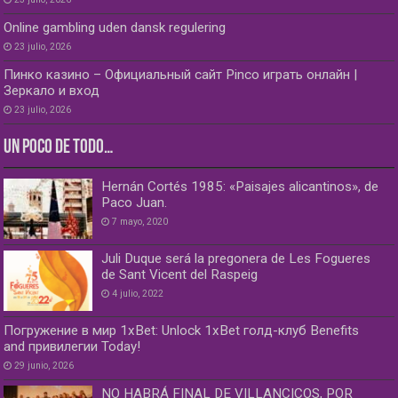
Online gambling uden dansk regulering
23 julio, 2026
Пинко казино – Официальный сайт Pinco играть онлайн |
Зеркало и вход
23 julio, 2026
UN POCO DE TODO…
Hernán Cortés 1985: «Paisajes alicantinos», de
Paco Juan.
7 mayo, 2020
Juli Duque será la pregonera de Les Fogueres
de Sant Vicent del Raspeig
4 julio, 2022
Погружение в мир 1xBet: Unlock 1xBet голд-клуб Benefits
and привилегии Today!
29 junio, 2026
NO HABRÁ FINAL DE VILLANCICOS, POR