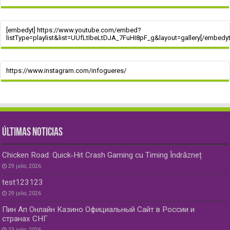
[embedyt] https://www.youtube.com/embed?
listType=playlist&list=UUfLtIbeLtDJA_7FuHI8pF_g&layout=gallery[/embedyt
https://www.instagram.com/infogueres/
ÚLTIMAS NOTICIAS
Chicken Road: Quick‑Hit Crash Gaming cu Timing Îndrăzneț
29 julio, 2026
test123123
29 julio, 2026
Пин Ап Онлайн Казино Официальный Сайт в России и
странах СНГ
23 julio, 2026