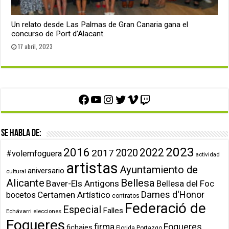
Un relato desde Las Palmas de Gran Canaria gana el
concurso de Port d’Alacant.
17 abril, 2023
Facebook
YouTube
Instagram
Twitter
Vimeo
Twitch
Se habla de:
2023
2016
2022
2020
2017
#volemfoguera
actividad
artistas
Ayuntamiento de
aniversario
cultural
Alicante
Bellesa
Baver-Els Antigons
Bellesa del Foc
Dames d'Honor
Certamen Artístico
bocetos
contratos
Federació de
Especial
Falles
Echávarri
elecciones
Fogueres
firma
Fogueres
fichajes
Florida Portazgo