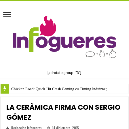
[adrotate group="3"]
Chicken Road: Quick‑Hit Crash Gaming cu Timing Îndrăzneț
LA CERÀMICA FIRMA CON SERGIO
GÓMEZ
Redacción Infogueres
14 diciembre, 2015