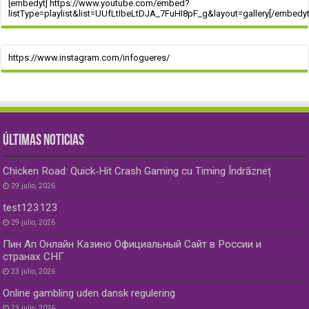
[embedyt] https://www.youtube.com/embed?
listType=playlist&list=UUfLtIbeLtDJA_7FuHI8pF_g&layout=gallery[/embedyt
https://www.instagram.com/infogueres/
ÚLTIMAS NOTICIAS
Chicken Road: Quick‑Hit Crash Gaming cu Timing Îndrăzneț
29 julio, 2026
test123123
29 julio, 2026
Пин Ап Онлайн Казино Официальный Сайт в России и
странах СНГ
23 julio, 2026
Online gambling uden dansk regulering
23 julio, 2026