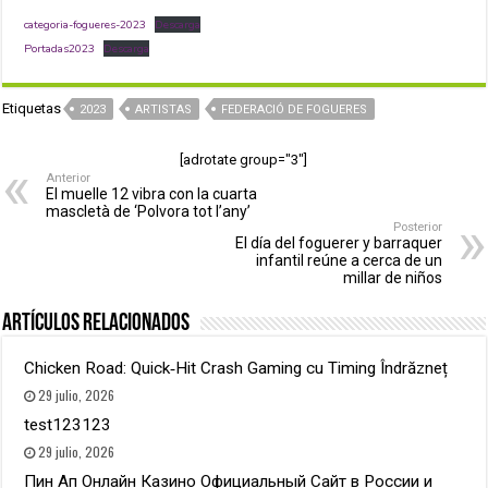
categoria-fogueres-2023
Descarga
Portadas2023
Descarga
Etiquetas
2023
ARTISTAS
FEDERACIÓ DE FOGUERES
[adrotate group="3"]
Anterior
El muelle 12 vibra con la cuarta
mascletà de ‘Polvora tot l’any’
Posterior
El día del foguerer y barraquer
infantil reúne a cerca de un
millar de niños
Artículos relacionados
Chicken Road: Quick‑Hit Crash Gaming cu Timing Îndrăzneț
29 julio, 2026
test123123
29 julio, 2026
Пин Ап Онлайн Казино Официальный Сайт в России и