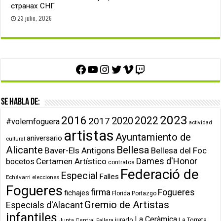
странах СНГ
23 julio, 2026
Facebook
YouTube
Instagram
Twitter
Vimeo
Twitch
Se habla de:
2023
2016
2022
2020
2017
#volemfoguera
actividad
artistas
Ayuntamiento de
aniversario
cultural
Alicante
Bellesa
Baver-Els Antigons
Bellesa del Foc
Dames d'Honor
Certamen Artístico
bocetos
contratos
Federació de
Especial
Falles
Echávarri
elecciones
Fogueres
firma
Fogueres
fichajes
Florida Portazgo
Gremio de Artistas
Especials d'Alacant
infantiles
La Ceràmica
jurado
La Torreta
Junta Central Fallera