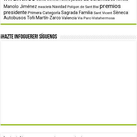
premios
Manolo Jiménez
Navidad
Polígon de Sant Blai
mascletà
presidente
Primera Categoría
Sagrada Familia
Sèneca
Sant Vicent
Autobusos
Toñi Martín-Zarco
Valencia
Via Parc-Vistahermosa
¡Hazte infoguerer! Síguenos