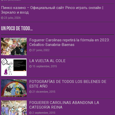
Пинко казино – Официальный сайт Pinco играть онлайн |
Зеркало и вход
23 julio, 2026
UN POCO DE TODO…
Foguerer Carolinas repetirá la fórmula en 2023:
Ceballos-Sanabria-Baenas
27 junio, 2022
LA VUELTA AL COLE
15 septiembre, 2015
FOTOGRAFÍAS DE TODOS LOS BELENES DE
ESTE AÑO
21 diciembre, 2015
FOGUERER CAROLINAS ABANDONA LA
CATEGORÍA REINA
2 septiembre, 2015