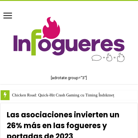
[adrotate group="3"]
Chicken Road: Quick‑Hit Crash Gaming cu Timing Îndrăzneț
Las asociaciones invierten un
26% más en las fogueres y
portadas de 2023