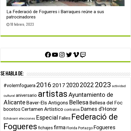
La Federació de Fogueres i Barraques reúne a sus
patrocinadores
18 febrero, 2023
Facebook
YouTube
Instagram
Twitter
Vimeo
Twitch
Se habla de:
2023
2016
2022
2020
2017
#volemfoguera
actividad
artistas
Ayuntamiento de
aniversario
cultural
Alicante
Bellesa
Baver-Els Antigons
Bellesa del Foc
Dames d'Honor
Certamen Artístico
bocetos
contratos
Federació de
Especial
Falles
Echávarri
elecciones
Fogueres
firma
Fogueres
fichajes
Florida Portazgo