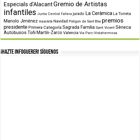
Gremio de Artistas
Especials d'Alacant
infantiles
La Ceràmica
jurado
La Torreta
Junta Central Fallera
premios
Manolo Jiménez
Navidad
Polígon de Sant Blai
mascletà
presidente
Primera Categoría
Sagrada Familia
Sèneca
Sant Vicent
Autobusos
Toñi Martín-Zarco
Valencia
Via Parc-Vistahermosa
¡Hazte infoguerer! Síguenos