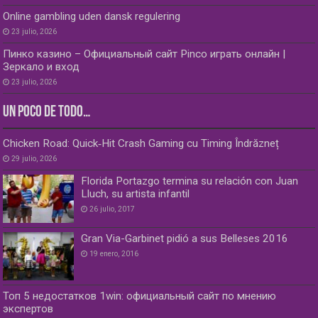
Online gambling uden dansk regulering
23 julio, 2026
Пинко казино – Официальный сайт Pinco играть онлайн |
Зеркало и вход
23 julio, 2026
UN POCO DE TODO…
Chicken Road: Quick‑Hit Crash Gaming cu Timing Îndrăzneț
29 julio, 2026
Florida Portazgo termina su relación con Juan
Lluch, su artista infantil
26 julio, 2017
Gran Via-Garbinet pidió a sus Belleses 2016
19 enero, 2016
Топ 5 недостатков 1win: официальный сайт по мнению
экспертов