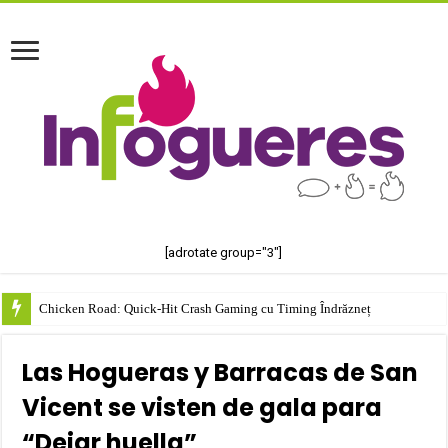
[adrotate group="3"]
Chicken Road: Quick‑Hit Crash Gaming cu Timing Îndrăzneț
Las Hogueras y Barracas de San
Vicent se visten de gala para
“Dejar huella”