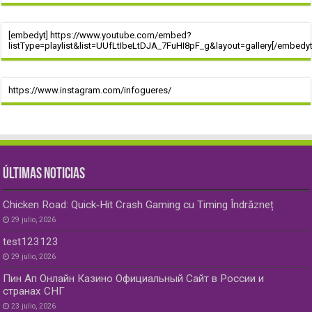
[embedyt] https://www.youtube.com/embed?
listType=playlist&list=UUfLtIbeLtDJA_7FuHI8pF_g&layout=gallery[/embedyt
https://www.instagram.com/infogueres/
ÚLTIMAS NOTICIAS
Chicken Road: Quick‑Hit Crash Gaming cu Timing Îndrăzneț
29 julio, 2026
test123123
29 julio, 2026
Пин Ап Онлайн Казино Официальный Сайт в России и
странах СНГ
23 julio, 2026