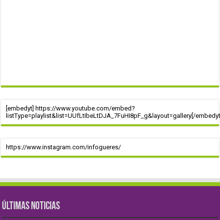
[embedyt] https://www.youtube.com/embed?
listType=playlist&list=UUfLtIbeLtDJA_7FuHI8pF_g&layout=gallery[/embedyt
https://www.instagram.com/infogueres/
ÚLTIMAS NOTICIAS