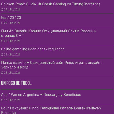
Chicken Road: Quick‑Hit Crash Gaming cu Timing Îndrăzneț
29 julio, 2026
test123123
29 julio, 2026
Пин Ап Онлайн Казино Официальный Сайт в России и
странах СНГ
23 julio, 2026
Online gambling uden dansk regulering
23 julio, 2026
Пинко казино – Официальный сайт Pinco играть онлайн |
Зеркало и вход
23 julio, 2026
UN POCO DE TODO…
App 1Win en Argentina – Descarga y Beneficios
17 julio, 2026
Uğur Hekayələri: Pinco Tətbiqindən İstifadə Edərək İrəliləyən
Bizneslər