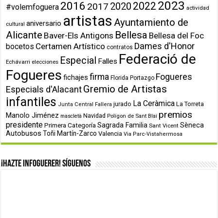
2023
2016
2022
2020
2017
#volemfoguera
actividad
artistas
Ayuntamiento de
aniversario
cultural
Alicante
Bellesa
Baver-Els Antigons
Bellesa del Foc
Dames d'Honor
Certamen Artístico
bocetos
contratos
Federació de
Especial
Falles
Echávarri
elecciones
Fogueres
firma
Fogueres
fichajes
Florida Portazgo
Gremio de Artistas
Especials d'Alacant
infantiles
La Ceràmica
jurado
La Torreta
Junta Central Fallera
premios
Manolo Jiménez
Navidad
Polígon de Sant Blai
mascletà
presidente
Primera Categoría
Sagrada Familia
Sèneca
Sant Vicent
Autobusos
Toñi Martín-Zarco
Valencia
Via Parc-Vistahermosa
¡Hazte infoguerer! Síguenos