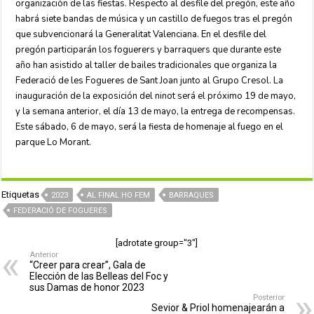
organización de las fiestas. Respecto al desfile del pregón, este año
habrá siete bandas de música y un castillo de fuegos tras el pregón
que subvencionará la Generalitat Valenciana. En el desfile del
pregón participarán los foguerers y barraquers que durante este
año han asistido al taller de bailes tradicionales que organiza la
Federació de les Fogueres de Sant Joan junto al Grupo Cresol. La
inauguración de la exposición del ninot será el próximo 19 de mayo,
y la semana anterior, el día 13 de mayo, la entrega de recompensas.
Este sábado, 6 de mayo, será la fiesta de homenaje al fuego en el
parque Lo Morant.
Etiquetas
2023
AL FINAL HO FEM
BARRAQUES
FEDERACIÓ DE FOGUERES
[adrotate group="3"]
Anterior
“Creer para crear”, Gala de
Elección de las Belleas del Foc y
sus Damas de honor 2023
Posterior
Sevior & Priol homenajearán a