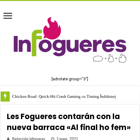
[adrotate group="3"]
Chicken Road: Quick‑Hit Crash Gaming cu Timing Îndrăzneț
Les Fogueres contarán con la
nueva barraca «Al final ho fem»
Redacción Infogueres
3 mayo, 2023