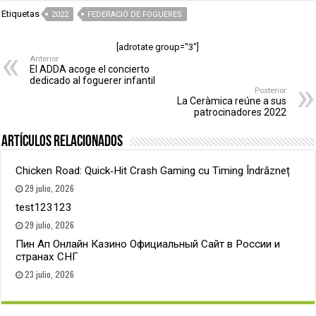
Etiquetas
2022
FEDERACIÓ DE FOGUERES
[adrotate group="3"]
Anterior
El ADDA acoge el concierto
dedicado al foguerer infantil
Posterior
La Ceràmica reúne a sus
patrocinadores 2022
Artículos relacionados
Chicken Road: Quick‑Hit Crash Gaming cu Timing Îndrăzneț
29 julio, 2026
test123123
29 julio, 2026
Пин Ап Онлайн Казино Официальный Сайт в России и
странах СНГ
23 julio, 2026