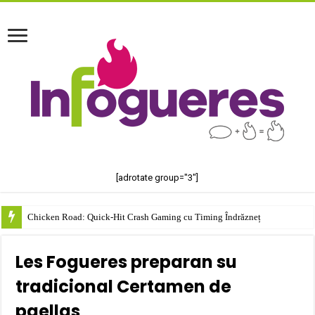
[adrotate group="3"]
Chicken Road: Quick‑Hit Crash Gaming cu Timing Îndrăzneț
Les Fogueres preparan su
tradicional Certamen de
paellas