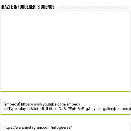
¡Hazte infoguerer! Síguenos
[embedyt] https://www.youtube.com/embed?
listType=playlist&list=UUfLtIbeLtDJA_7FuHI8pF_g&layout=gallery[/embedyt
https://www.instagram.com/infogueres/