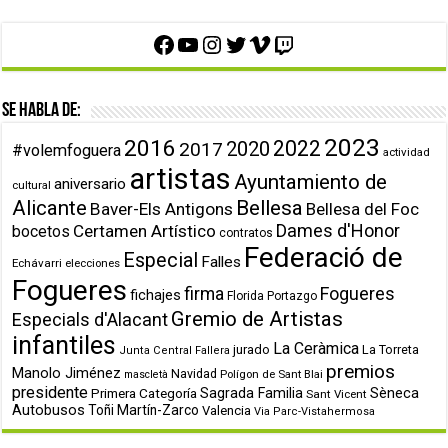
Facebook
YouTube
Instagram
Twitter
Vimeo
Twitch
Se habla de:
2023
2016
2022
2020
2017
#volemfoguera
actividad
artistas
Ayuntamiento de
aniversario
cultural
Alicante
Bellesa
Baver-Els Antigons
Bellesa del Foc
Dames d'Honor
Certamen Artístico
bocetos
contratos
Federació de
Especial
Falles
Echávarri
elecciones
Fogueres
firma
Fogueres
fichajes
Florida Portazgo
Gremio de Artistas
Especials d'Alacant
infantiles
La Ceràmica
jurado
La Torreta
Junta Central Fallera
premios
Manolo Jiménez
Navidad
Polígon de Sant Blai
mascletà
presidente
Primera Categoría
Sagrada Familia
Sèneca
Sant Vicent
Autobusos
Toñi Martín-Zarco
Valencia
Via Parc-Vistahermosa