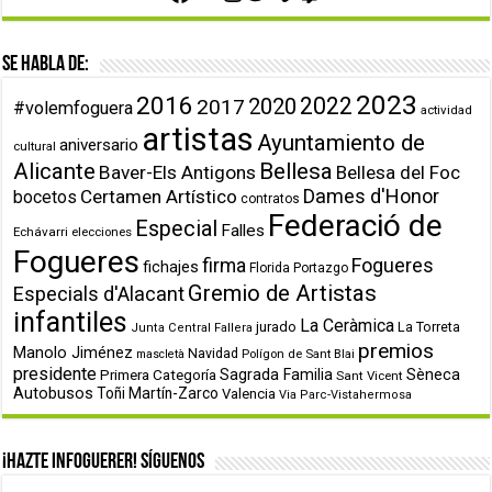
Se habla de:
2023
2016
2022
2020
2017
#volemfoguera
actividad
artistas
Ayuntamiento de
aniversario
cultural
Alicante
Bellesa
Baver-Els Antigons
Bellesa del Foc
Dames d'Honor
Certamen Artístico
bocetos
contratos
Federació de
Especial
Falles
Echávarri
elecciones
Fogueres
firma
Fogueres
fichajes
Florida Portazgo
Gremio de Artistas
Especials d'Alacant
infantiles
La Ceràmica
jurado
La Torreta
Junta Central Fallera
premios
Manolo Jiménez
Navidad
Polígon de Sant Blai
mascletà
presidente
Primera Categoría
Sagrada Familia
Sèneca
Sant Vicent
Autobusos
Toñi Martín-Zarco
Valencia
Via Parc-Vistahermosa
¡Hazte infoguerer! Síguenos