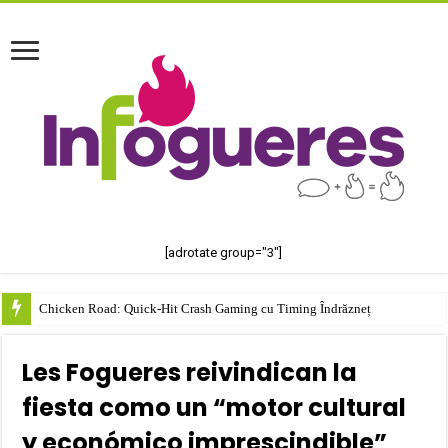
[adrotate group="3"]
Chicken Road: Quick‑Hit Crash Gaming cu Timing Îndrăzneț
Les Fogueres reivindican la
fiesta como un “motor cultural
y económico imprescindible”