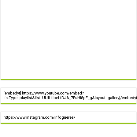
[embedyt] https://www.youtube.com/embed?
listType=playlist&list=UUfLtIbeLtDJA_7FuHI8pF_g&layout=gallery[/embedyt
https://www.instagram.com/infogueres/