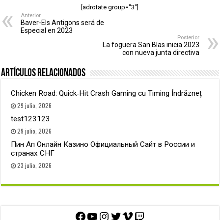
[adrotate group="3"]
Anterior
Baver-Els Antigons será de
Especial en 2023
Posterior
La foguera San Blas inicia 2023
con nueva junta directiva
Artículos relacionados
Chicken Road: Quick‑Hit Crash Gaming cu Timing Îndrăzneț
29 julio, 2026
test123123
29 julio, 2026
Пин Ап Онлайн Казино Официальный Сайт в России и
странах СНГ
23 julio, 2026
Facebook
YouTube
Instagram
Twitter
Vimeo
Twitch