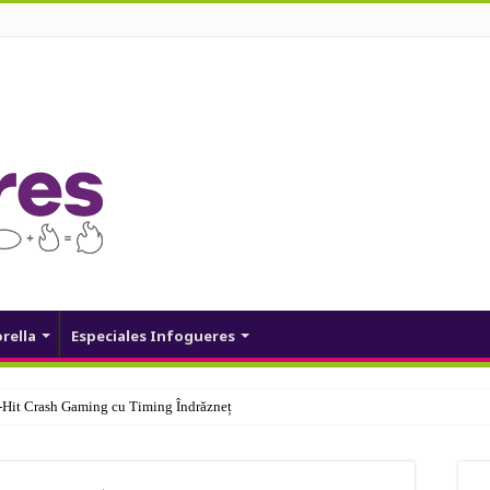
orella
Especiales Infogueres
Hit Crash Gaming cu Timing Îndrăzneț