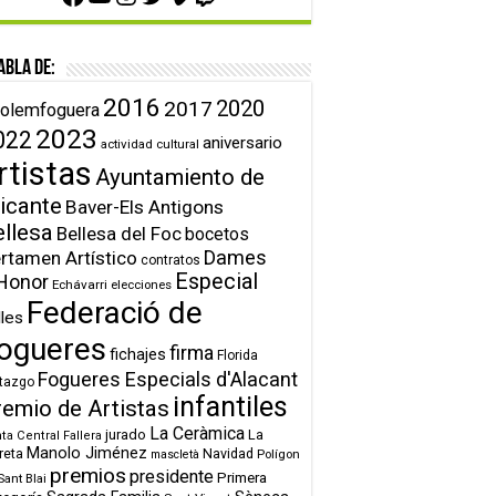
abla de:
2016
2020
2017
olemfoguera
2023
022
aniversario
actividad cultural
rtistas
Ayuntamiento de
icante
Baver-Els Antigons
ellesa
Bellesa del Foc
bocetos
Dames
rtamen Artístico
contratos
Especial
Honor
Echávarri
elecciones
Federació de
lles
ogueres
firma
fichajes
Florida
Fogueres Especials d'Alacant
tazgo
infantiles
remio de Artistas
La Ceràmica
jurado
La
ta Central Fallera
Manolo Jiménez
reta
Navidad
Polígon
mascletà
premios
presidente
Primera
Sant Blai