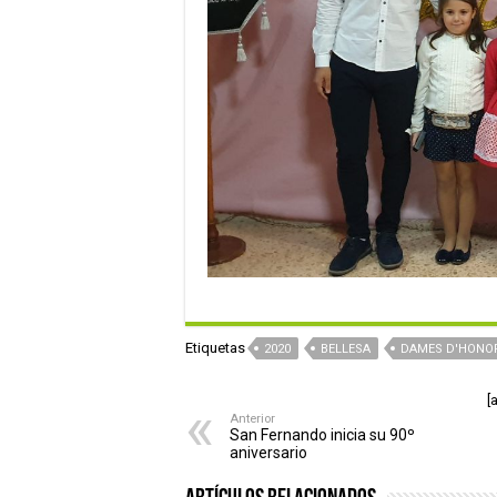
Etiquetas
2020
BELLESA
DAMES D'HONO
[
Anterior
San Fernando inicia su 90º
aniversario