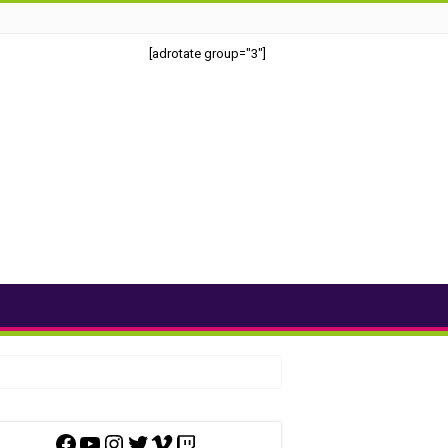
[adrotate group="3"]
Facebook
YouTube
Instagram
Twitter
Vimeo
Twitch