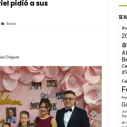
el pidió a sus
Se h
Breves
#v
2
a
Al
aula Diéguez
B
Ce
d'
Fa
F
Por
G
Jun
Tor
de 