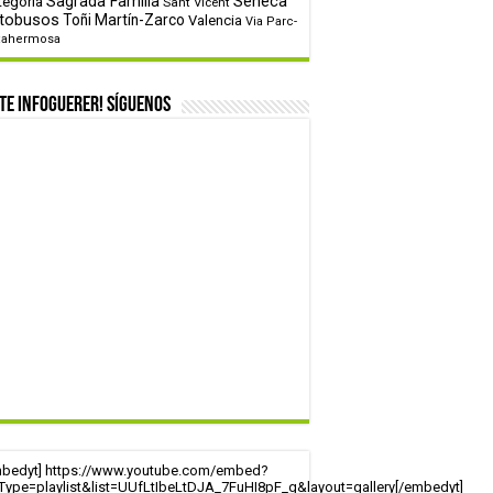
tegoría
Sagrada Familia
Sèneca
Sant Vicent
tobusos
Toñi Martín-Zarco
Valencia
Via Parc-
tahermosa
te infoguerer! Síguenos
mbedyt] https://www.youtube.com/embed?
tType=playlist&list=UUfLtIbeLtDJA_7FuHI8pF_g&layout=gallery[/embedyt]