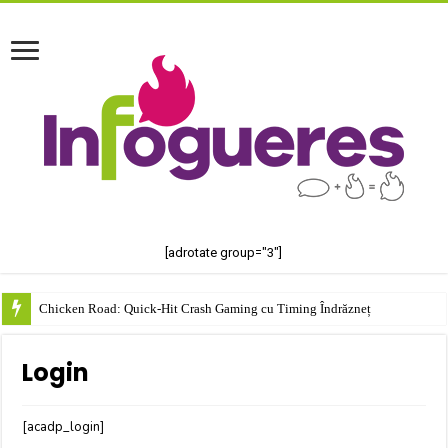
[adrotate group="3"]
Chicken Road: Quick‑Hit Crash Gaming cu Timing Îndrăzneț
Login
[acadp_login]