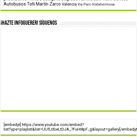
Autobusos
Toñi Martín-Zarco
Valencia
Via Parc-Vistahermosa
¡Hazte infoguerer! Síguenos
[embedyt] https://www.youtube.com/embed?
listType=playlist&list=UUfLtIbeLtDJA_7FuHI8pF_g&layout=gallery[/embedyt