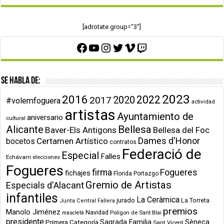
[adrotate group="3"]
Facebook
YouTube
Instagram
Twitter
Vimeo
Twitch
Se habla de:
2023
2016
2022
2020
2017
#volemfoguera
actividad
artistas
Ayuntamiento de
aniversario
cultural
Alicante
Bellesa
Baver-Els Antigons
Bellesa del Foc
Dames d'Honor
Certamen Artístico
bocetos
contratos
Federació de
Especial
Falles
Echávarri
elecciones
Fogueres
firma
Fogueres
fichajes
Florida Portazgo
Gremio de Artistas
Especials d'Alacant
infantiles
La Ceràmica
jurado
La Torreta
Junta Central Fallera
premios
Manolo Jiménez
Navidad
Polígon de Sant Blai
mascletà
presidente
Primera Categoría
Sagrada Familia
Sèneca
Sant Vicent