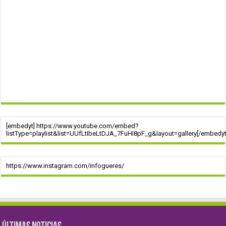
[embedyt] https://www.youtube.com/embed?
listType=playlist&list=UUfLtIbeLtDJA_7FuHI8pF_g&layout=gallery[/embedyt
https://www.instagram.com/infogueres/