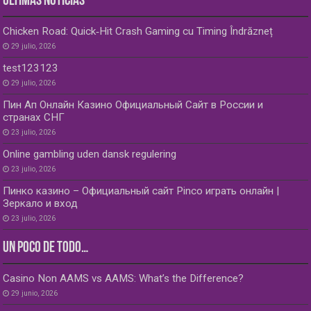
ÚLTIMAS NOTICIAS
Chicken Road: Quick‑Hit Crash Gaming cu Timing Îndrăzneț
29 julio, 2026
test123123
29 julio, 2026
Пин Ап Онлайн Казино Официальный Сайт в России и
странах СНГ
23 julio, 2026
Online gambling uden dansk regulering
23 julio, 2026
Пинко казино – Официальный сайт Pinco играть онлайн |
Зеркало и вход
23 julio, 2026
UN POCO DE TODO…
Casino Non AAMS vs AAMS: What’s the Difference?
29 junio, 2026