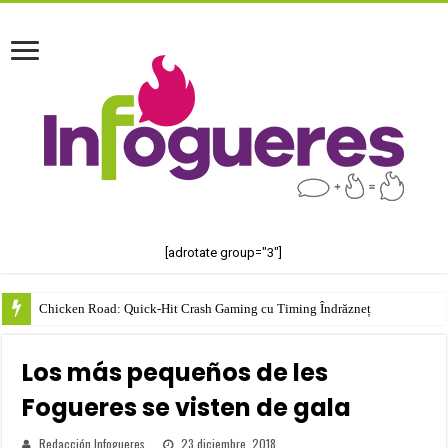
[adrotate group="3"]
Chicken Road: Quick‑Hit Crash Gaming cu Timing Îndrăzneț
Los más pequeños de les
Fogueres se visten de gala
Redacción Infogueres
23 diciembre, 2018