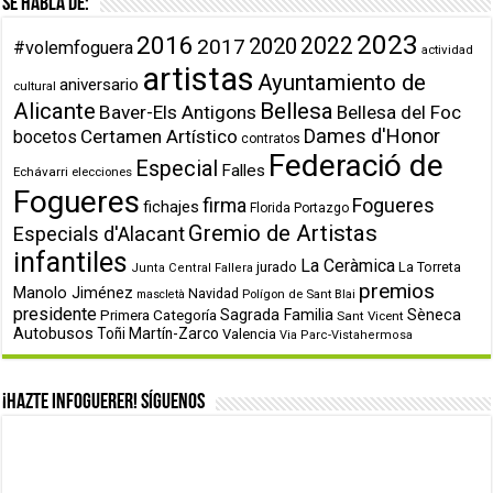
Se habla de:
2023
2016
2022
2020
2017
#volemfoguera
actividad
artistas
Ayuntamiento de
aniversario
cultural
Alicante
Bellesa
Baver-Els Antigons
Bellesa del Foc
Dames d'Honor
Certamen Artístico
bocetos
contratos
Federació de
Especial
Falles
Echávarri
elecciones
Fogueres
firma
Fogueres
fichajes
Florida Portazgo
Gremio de Artistas
Especials d'Alacant
infantiles
La Ceràmica
jurado
La Torreta
Junta Central Fallera
premios
Manolo Jiménez
Navidad
Polígon de Sant Blai
mascletà
presidente
Primera Categoría
Sagrada Familia
Sèneca
Sant Vicent
Autobusos
Toñi Martín-Zarco
Valencia
Via Parc-Vistahermosa
¡Hazte infoguerer! Síguenos