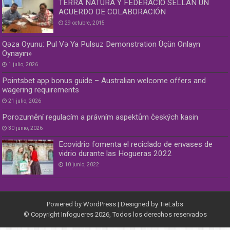
TERRA NATURA Y FEDERACIÓ SELLAN UN
ACUERDO DE COLABORACIÓN
29 octubre, 2015
Qəza Oyunu: Pul Və Ya Pulsuz Demonstration Üçün Onlayn
Oynayın»
1 julio, 2026
Pointsbet app bonus guide – Australian welcome offers and
wagering requirements
21 julio, 2026
Porozumění regulacím a právním aspektům českých kasin
30 junio, 2026
Ecovidrio fomenta el reciclado de envases de
vidrio durante las Hogueras 2022
10 junio, 2022
Powered by
WordPress
| Designed by
TieLabs
© Copyright Infogueres 2026, Todos los derechos reservados