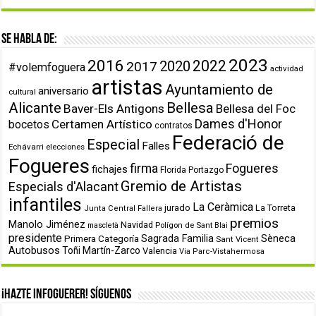
Se habla de:
2023
2016
2022
2020
2017
#volemfoguera
actividad
artistas
Ayuntamiento de
aniversario
cultural
Alicante
Bellesa
Baver-Els Antigons
Bellesa del Foc
Dames d'Honor
Certamen Artístico
bocetos
contratos
Federació de
Especial
Falles
Echávarri
elecciones
Fogueres
firma
Fogueres
fichajes
Florida Portazgo
Gremio de Artistas
Especials d'Alacant
infantiles
La Ceràmica
jurado
La Torreta
Junta Central Fallera
premios
Manolo Jiménez
Navidad
Polígon de Sant Blai
mascletà
presidente
Primera Categoría
Sagrada Familia
Sèneca
Sant Vicent
Autobusos
Toñi Martín-Zarco
Valencia
Via Parc-Vistahermosa
¡Hazte infoguerer! Síguenos