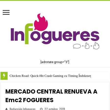
[adrotate group="3"]
Chicken Road: Quick‑Hit Crash Gaming cu Timing Îndrăzneț
MERCADO CENTRAL RENUEVA A
Emc2 FOGUERES
Redacción Infogueres
22 octubre, 2019