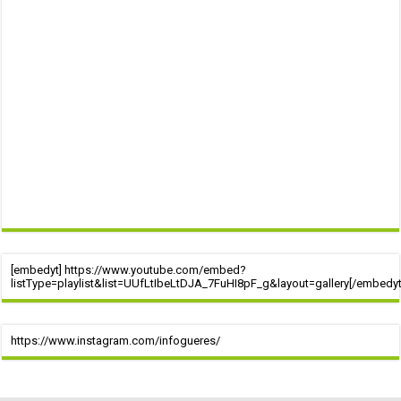
[embedyt] https://www.youtube.com/embed?
listType=playlist&list=UUfLtIbeLtDJA_7FuHI8pF_g&layout=gallery[/embedyt
https://www.instagram.com/infogueres/