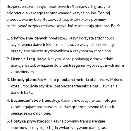
Bezpieczeństwo danych osobowych i finansowych graczy to
priorytet dla każdego renomowanego kasyna online. Poniżej
przedstawiamy kilka kluczowych aspektów, które powinny
zdefiniować bezpieczeństwo kasyn, które akceptują płatności BLIK:
Szyfrowanie danych:
Większość kasyn korzysta z technologii
szyfrowania danych SSL, co oznacza, że wszystkie informacje
przesyłane między użytkownikiem a kasynem są chronione.
Licencje i regulacje:
Kasyna, które posiadają odpowiednie
licencje, są zobowiązane do przestrzegania rygorystycznych norm
zabezpieczeń.
Metody płatności:
BLIK to popularna metoda płatności w Polsce,
która umożliwia szybkie i bezpieczne transakcje bez ujawniania
danych karty.
Bezpieczeństwo transakcji:
Kasyna inwestują w technologie
zapobiegające oszustwom, co daje graczom pewność, że ich
pieniądze są chronione.
Polityka prywatności:
Kasyna powinny transparentnie
informować o tym, jak będą wykorzystywane dane gracza.