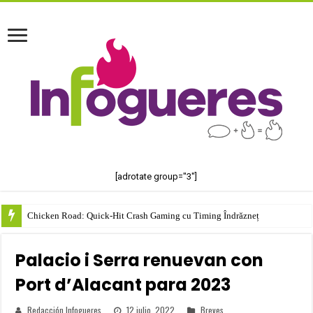
[adrotate group="3"]
Chicken Road: Quick‑Hit Crash Gaming cu Timing Îndrăzneț
Palacio i Serra renuevan con
Port d’Alacant para 2023
Redacción Infogueres
12 julio, 2022
Breves