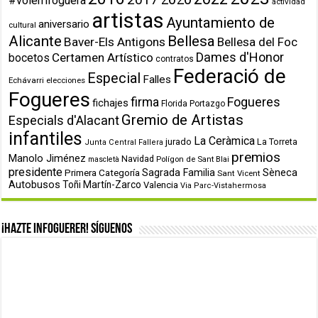
#volemfoguera
actividad
artistas
Ayuntamiento de
aniversario
cultural
Alicante
Bellesa
Baver-Els Antigons
Bellesa del Foc
Dames d'Honor
Certamen Artístico
bocetos
contratos
Federació de
Especial
Falles
Echávarri
elecciones
Fogueres
firma
Fogueres
fichajes
Florida Portazgo
Gremio de Artistas
Especials d'Alacant
infantiles
La Ceràmica
jurado
La Torreta
Junta Central Fallera
premios
Manolo Jiménez
Navidad
Polígon de Sant Blai
mascletà
presidente
Primera Categoría
Sagrada Familia
Sèneca
Sant Vicent
Autobusos
Toñi Martín-Zarco
Valencia
Via Parc-Vistahermosa
¡Hazte infoguerer! Síguenos