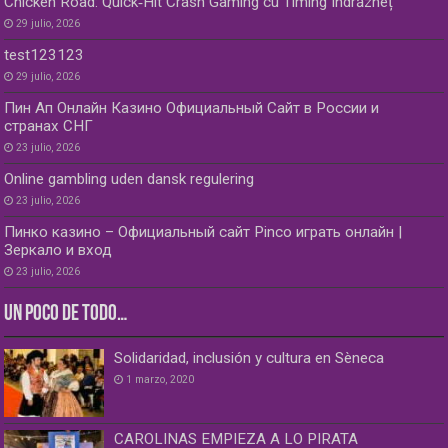
Chicken Road: Quick‑Hit Crash Gaming cu Timing Îndrăzneț
29 julio, 2026
test123123
29 julio, 2026
Пин Ап Онлайн Казино Официальный Сайт в России и
странах СНГ
23 julio, 2026
Online gambling uden dansk regulering
23 julio, 2026
Пинко казино – Официальный сайт Pinco играть онлайн |
Зеркало и вход
23 julio, 2026
UN POCO DE TODO…
Solidaridad, inclusión y cultura en Sèneca
1 marzo, 2020
CAROLINAS EMPIEZA A LO PIRATA