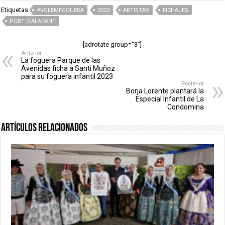
Etiquetas
#VOLEMFOGUERA
2023
ARTISTAS
FICHAJES
PORT D'ALACANT
[adrotate group="3"]
Anterior
La foguera Parque de las
Avenidas ficha a Santi Muñoz
para su foguera infantil 2023
Posterior
Borja Lorente plantará la
Especial Infantil de La
Condomina
Artículos relacionados