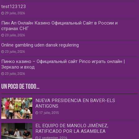
test123123
29 julio, 2026
Пин Ап Онлайн Казино Официальный Сайт в России и
странах СНГ
23 julio, 2026
Online gambling uden dansk regulering
23 julio, 2026
Пинко казино – Официальный сайт Pinco играть онлайн |
Зеркало и вход
23 julio, 2026
UN POCO DE TODO…
NUEVA PRESIDENCIA EN BAVER-ELS
ANTIGONS
17 julio, 2015
EL EQUIPO DE MANOLO JIMÉNEZ,
RATIFICADO POR LA ASAMBLEA
2 septiembre, 2016