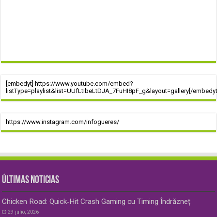
[embedyt] https://www.youtube.com/embed?
listType=playlist&list=UUfLtIbeLtDJA_7FuHI8pF_g&layout=gallery[/embedyt
https://www.instagram.com/infogueres/
ÚLTIMAS NOTICIAS
Chicken Road: Quick‑Hit Crash Gaming cu Timing Îndrăzneț
29 julio, 2026