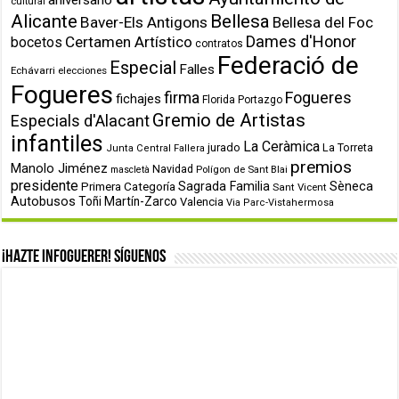
aniversario
cultural
Alicante
Bellesa
Baver-Els Antigons
Bellesa del Foc
Dames d'Honor
Certamen Artístico
bocetos
contratos
Federació de
Especial
Falles
Echávarri
elecciones
Fogueres
firma
Fogueres
fichajes
Florida Portazgo
Gremio de Artistas
Especials d'Alacant
infantiles
La Ceràmica
jurado
La Torreta
Junta Central Fallera
premios
Manolo Jiménez
Navidad
Polígon de Sant Blai
mascletà
presidente
Primera Categoría
Sagrada Familia
Sèneca
Sant Vicent
Autobusos
Toñi Martín-Zarco
Valencia
Via Parc-Vistahermosa
¡Hazte infoguerer! Síguenos