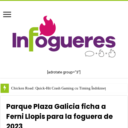
[adrotate group="3"]
Chicken Road: Quick‑Hit Crash Gaming cu Timing Îndrăzneț
Parque Plaza Galicia ficha a
Ferni Llopis para la foguera de
2023