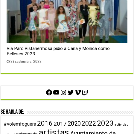
Via Parc Vistahermosa pidió a Carla y Mónica como
Belleses 2023
29 septiembre, 2022
Facebook
YouTube
Instagram
Twitter
Vimeo
Twitch
Se habla de:
2023
2016
2022
2020
2017
#volemfoguera
actividad
artistas
Ayuntamiento de