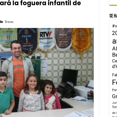
rá la foguera infantil de
Se h
Breves
#v
2
a
Al
B
Ce
d'
Fa
F
Por
G
Jun
Tor
de 