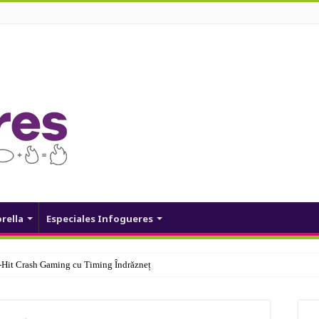
orella
Especiales Infogueres
Hit Crash Gaming cu Timing Îndrăzneț