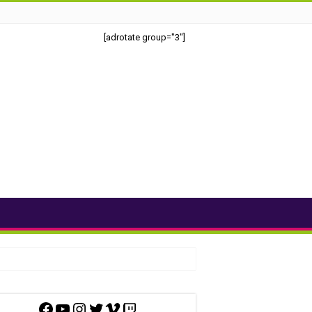
[adrotate group="3"]
Facebook
YouTube
Instagram
Twitter
Vimeo
Twitch