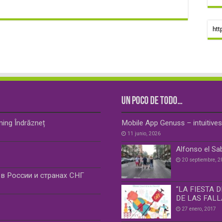
htt
UN POCO DE TODO…
ming Îndrăzneț
Mobile App Genuss – intuitive
11 junio, 2026
Alfonso el Sa
20 septiembre, 2
в России и странах СНГ
“LA FIESTA 
DE LAS FALL
27 enero, 2017