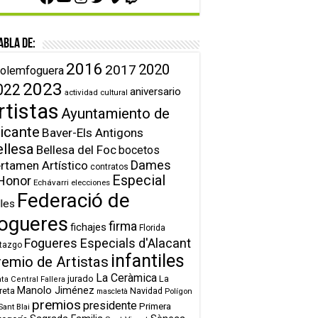
abla de:
2016
2020
2017
olemfoguera
2023
022
aniversario
actividad cultural
rtistas
Ayuntamiento de
icante
Baver-Els Antigons
ellesa
Bellesa del Foc
bocetos
Dames
rtamen Artístico
contratos
Especial
Honor
Echávarri
elecciones
Federació de
lles
ogueres
firma
fichajes
Florida
Fogueres Especials d'Alacant
tazgo
infantiles
remio de Artistas
La Ceràmica
jurado
La
ta Central Fallera
Manolo Jiménez
reta
Navidad
Polígon
mascletà
premios
presidente
Primera
Sant Blai