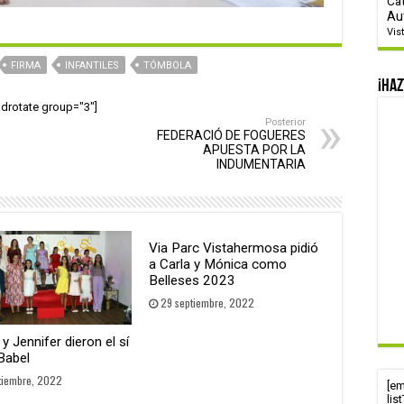
Ca
Au
Vis
FIRMA
INFANTILES
TÓMBOLA
¡Haz
adrotate group="3"]
Posterior
FEDERACIÓ DE FOGUERES
APUESTA POR LA
INDUMENTARIA
Via Parc Vistahermosa pidió
a Carla y Mónica como
Belleses 2023
29 septiembre, 2022
y Jennifer dieron el sí
Babel
tiembre, 2022
[e
lis