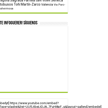
tegoría
Sagrada Familia
Sèneca
Sant Vicent
tobusos
Toñi Martín-Zarco
Valencia
Via Parc-
tahermosa
te infoguerer! Síguenos
mbedyt] https://www.youtube.com/embed?
tType=playlist&list=UUfLtIbeLtDJA_7FuHI8pF_g&layout=gallery[/embedyt]