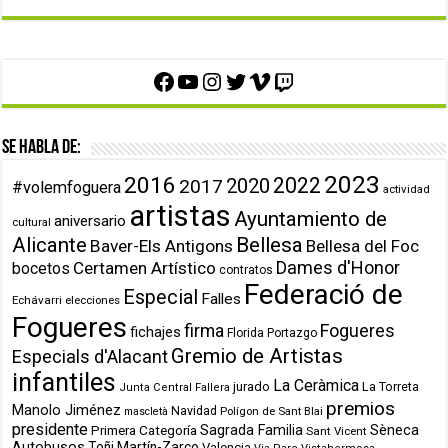
Facebook
YouTube
Instagram
Twitter
Vimeo
Twitch
Se habla de:
2023
2016
2022
2020
2017
#volemfoguera
actividad
artistas
Ayuntamiento de
aniversario
cultural
Alicante
Bellesa
Baver-Els Antigons
Bellesa del Foc
Dames d'Honor
Certamen Artístico
bocetos
contratos
Federació de
Especial
Falles
Echávarri
elecciones
Fogueres
firma
Fogueres
fichajes
Florida Portazgo
Gremio de Artistas
Especials d'Alacant
infantiles
La Ceràmica
jurado
La Torreta
Junta Central Fallera
premios
Manolo Jiménez
Navidad
Polígon de Sant Blai
mascletà
presidente
Primera Categoría
Sagrada Familia
Sèneca
Sant Vicent
Autobusos
Toñi Martín-Zarco
Valencia