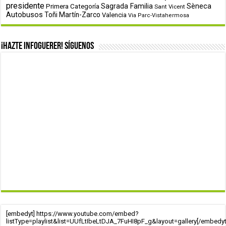
presidente
Primera Categoría
Sagrada Familia
Sèneca
Sant Vicent
Autobusos
Toñi Martín-Zarco
Valencia
Via Parc-Vistahermosa
¡Hazte infoguerer! Síguenos
[embedyt] https://www.youtube.com/embed?
listType=playlist&list=UUfLtIbeLtDJA_7FuHI8pF_g&layout=gallery[/embedyt