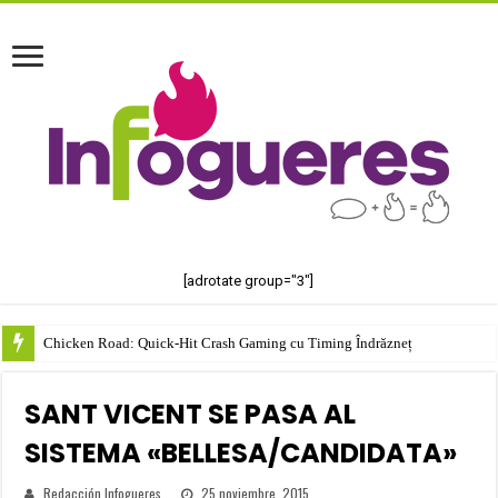
[adrotate group="3"]
Chicken Road: Quick‑Hit Crash Gaming cu Timing Îndrăzneț
SANT VICENT SE PASA AL
SISTEMA «BELLESA/CANDIDATA»
Redacción Infogueres
25 noviembre, 2015