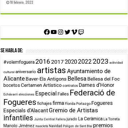
18 febrero, 2023
Facebook
YouTube
Instagram
Twitter
Vimeo
Twitch
Se habla de:
2023
2016
2022
2020
2017
#volemfoguera
actividad
artistas
Ayuntamiento de
aniversario
cultural
Alicante
Bellesa
Baver-Els Antigons
Bellesa del Foc
Dames d'Honor
Certamen Artístico
bocetos
contratos
Federació de
Especial
Falles
Echávarri
elecciones
Fogueres
firma
Fogueres
fichajes
Florida Portazgo
Gremio de Artistas
Especials d'Alacant
infantiles
La Ceràmica
jurado
La Torreta
Junta Central Fallera
premios
Manolo Jiménez
Navidad
Polígon de Sant Blai
mascletà