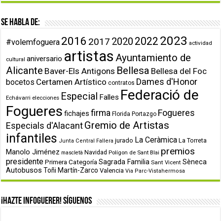
Se habla de:
2023
2016
2022
2020
2017
#volemfoguera
actividad
artistas
Ayuntamiento de
aniversario
cultural
Alicante
Bellesa
Baver-Els Antigons
Bellesa del Foc
Dames d'Honor
Certamen Artístico
bocetos
contratos
Federació de
Especial
Falles
Echávarri
elecciones
Fogueres
firma
Fogueres
fichajes
Florida Portazgo
Gremio de Artistas
Especials d'Alacant
infantiles
La Ceràmica
jurado
La Torreta
Junta Central Fallera
premios
Manolo Jiménez
Navidad
Polígon de Sant Blai
mascletà
presidente
Primera Categoría
Sagrada Familia
Sèneca
Sant Vicent
Autobusos
Toñi Martín-Zarco
Valencia
Via Parc-Vistahermosa
¡Hazte infoguerer! Síguenos