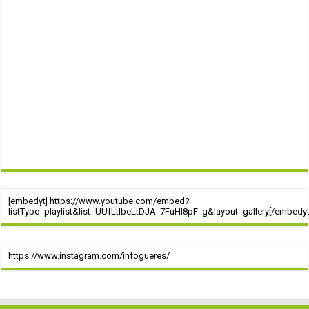
[embedyt] https://www.youtube.com/embed?
listType=playlist&list=UUfLtIbeLtDJA_7FuHI8pF_g&layout=gallery[/embedyt
https://www.instagram.com/infogueres/