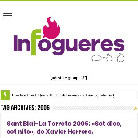
[adrotate group="3"]
Chicken Road: Quick‑Hit Crash Gaming cu Timing Îndrăzneț
Tag Archives:
2006
Sant Blai-La Torreta 2006: «Set dies,
set nits», de Xavier Herrero.