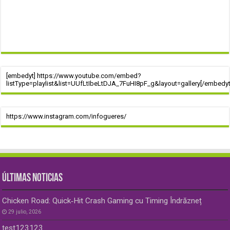
[embedyt] https://www.youtube.com/embed?
listType=playlist&list=UUfLtIbeLtDJA_7FuHI8pF_g&layout=gallery[/embedyt
https://www.instagram.com/infogueres/
ÚLTIMAS NOTICIAS
Chicken Road: Quick‑Hit Crash Gaming cu Timing Îndrăzneț
29 julio, 2026
test123123