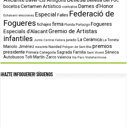
Baver-Els Antigons
Bellesa del Foc
Dames d'Honor
Certamen Artístico
bocetos
contratos
Federació de
Especial
Falles
Echávarri
elecciones
Fogueres
firma
Fogueres
fichajes
Florida Portazgo
Gremio de Artistas
Especials d'Alacant
infantiles
La Ceràmica
jurado
La Torreta
Junta Central Fallera
premios
Manolo Jiménez
Navidad
Polígon de Sant Blai
mascletà
presidente
Primera Categoría
Sagrada Familia
Sèneca
Sant Vicent
Autobusos
Toñi Martín-Zarco
Valencia
Via Parc-Vistahermosa
¡Hazte infoguerer! Síguenos