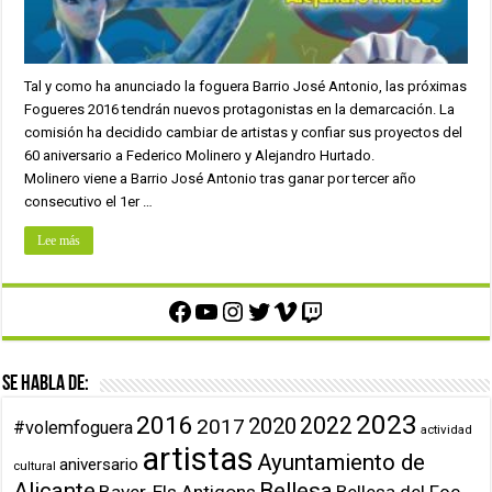
Tal y como ha anunciado la foguera Barrio José Antonio, las próximas
Fogueres 2016 tendrán nuevos protagonistas en la demarcación. La
comisión ha decidido cambiar de artistas y confiar sus proyectos del
60 aniversario a Federico Molinero y Alejandro Hurtado.
Molinero viene a Barrio José Antonio tras ganar por tercer año
consecutivo el 1er …
Lee más
Facebook
YouTube
Instagram
Twitter
Vimeo
Twitch
Se habla de:
2023
2016
2022
2020
2017
#volemfoguera
actividad
artistas
Ayuntamiento de
aniversario
cultural
Alicante
Bellesa