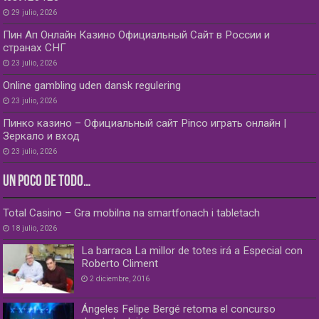
29 julio, 2026
Пин Ап Онлайн Казино Официальный Сайт в России и
странах СНГ
23 julio, 2026
Online gambling uden dansk regulering
23 julio, 2026
Пинко казино – Официальный сайт Pinco играть онлайн |
Зеркало и вход
23 julio, 2026
UN POCO DE TODO…
Total Casino – Gra mobilna na smartfonach i tabletach
18 julio, 2026
La barraca La millor de totes irá a Especial con
Roberto Climent
2 diciembre, 2016
Ángeles Felipe Bergé retoma el concurso