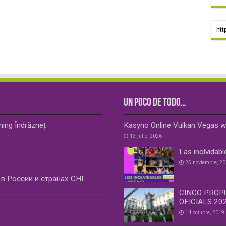
htt
UN POCO DE TODO…
ming Îndrăzneț
Kasyno Online Vulkan Vegas w
13 julio, 2026
Las inolvidabl
25 noviembre, 2
в России и странах СНГ
CINCO PROP
OFICIALS 20
14 octubre, 2019