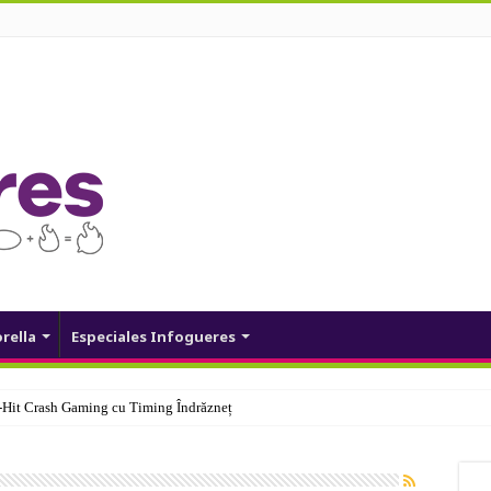
orella
Especiales Infogueres
Hit Crash Gaming cu Timing Îndrăzneț