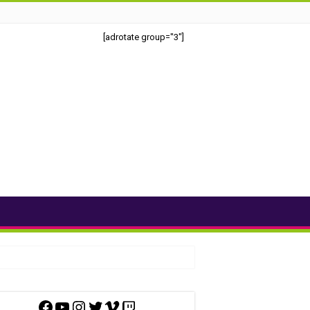
[adrotate group="3"]
Facebook
YouTube
Instagram
Twitter
Vimeo
Twitch