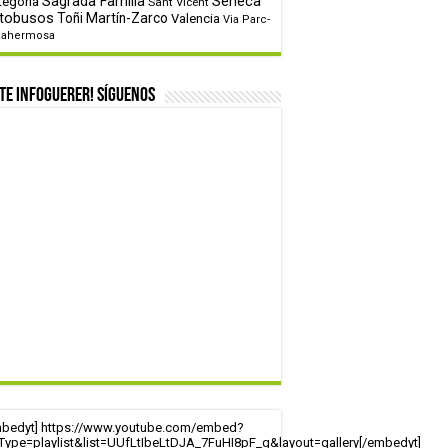
tegoría
Sagrada Familia
Sèneca
Sant Vicent
tobusos
Toñi Martín-Zarco
Valencia
Via Parc-
tahermosa
te infoguerer! Síguenos
mbedyt] https://www.youtube.com/embed?
tType=playlist&list=UUfLtIbeLtDJA_7FuHI8pF_g&layout=gallery[/embedyt]