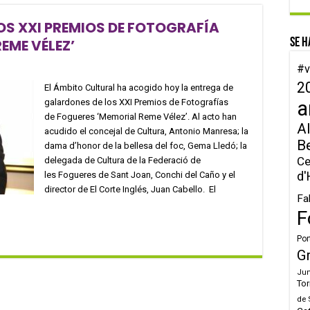
OS XXI PREMIOS DE FOTOGRAFÍA
EME VÉLEZ’
Se h
#v
2
El Ámbito Cultural ha acogido hoy la entrega de
galardones de los XXI Premios de Fotografías
a
de Fogueres ‘Memorial Reme Vélez’. Al acto han
Al
acudido el concejal de Cultura, Antonio Manresa; la
B
dama d’honor de la bellesa del foc, Gema Lledó; la
Ce
delegada de Cultura de la Federació de
d'
les Fogueres de Sant Joan, Conchi del Caño y el
director de El Corte Inglés, Juan Cabello. El
Fa
F
Por
G
Jun
Tor
de 