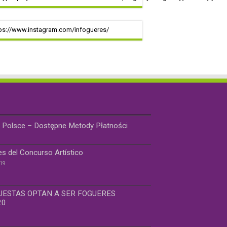
ps://www.instagram.com/infogueres/
 Polsce – Dostępne Metody Płatności
es del Concurso Artístico
019
UESTAS OPTAN A SER FOGUERES
20