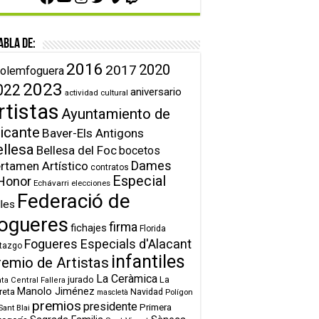
abla de:
2016
2020
2017
olemfoguera
2023
022
aniversario
actividad cultural
rtistas
Ayuntamiento de
icante
Baver-Els Antigons
ellesa
Bellesa del Foc
bocetos
Dames
rtamen Artístico
contratos
Especial
Honor
Echávarri
elecciones
Federació de
lles
ogueres
firma
fichajes
Florida
Fogueres Especials d'Alacant
tazgo
infantiles
remio de Artistas
La Ceràmica
jurado
La
ta Central Fallera
Manolo Jiménez
reta
Navidad
Polígon
mascletà
premios
presidente
Primera
Sant Blai