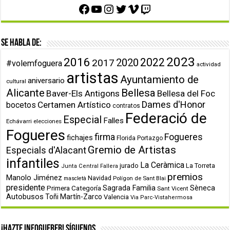
Facebook
YouTube
Instagram
Twitter
Vimeo
Twitch
Se habla de:
2023
2016
2022
2020
2017
#volemfoguera
actividad
artistas
Ayuntamiento de
aniversario
cultural
Alicante
Bellesa
Baver-Els Antigons
Bellesa del Foc
Dames d'Honor
Certamen Artístico
bocetos
contratos
Federació de
Especial
Falles
Echávarri
elecciones
Fogueres
firma
Fogueres
fichajes
Florida Portazgo
Gremio de Artistas
Especials d'Alacant
infantiles
La Ceràmica
jurado
La Torreta
Junta Central Fallera
premios
Manolo Jiménez
Navidad
Polígon de Sant Blai
mascletà
presidente
Primera Categoría
Sagrada Familia
Sèneca
Sant Vicent
Autobusos
Toñi Martín-Zarco
Valencia
Via Parc-Vistahermosa
¡Hazte infoguerer! Síguenos