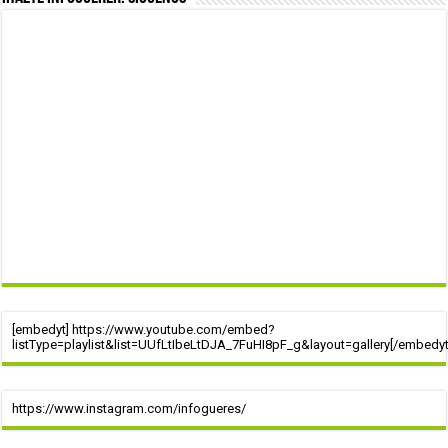
[embedyt] https://www.youtube.com/embed?
listType=playlist&list=UUfLtIbeLtDJA_7FuHI8pF_g&layout=gallery[/embedyt
https://www.instagram.com/infogueres/