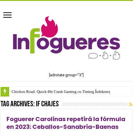
[adrotate group="3"]
Chicken Road: Quick‑Hit Crash Gaming cu Timing Îndrăzneț
Tag Archives:
if chajes
Foguerer Carolinas repetirá la fórmula
en 2023: Ceballos-Sanabria-Baenas