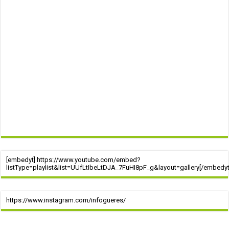
[embedyt] https://www.youtube.com/embed?
listType=playlist&list=UUfLtIbeLtDJA_7FuHI8pF_g&layout=gallery[/embedyt
https://www.instagram.com/infogueres/