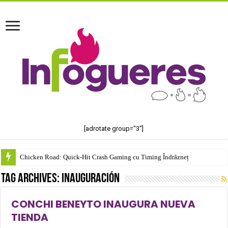
[adrotate group="3"]
Chicken Road: Quick‑Hit Crash Gaming cu Timing Îndrăzneț
Tag Archives:
inauguración
CONCHI BENEYTO INAUGURA NUEVA
TIENDA