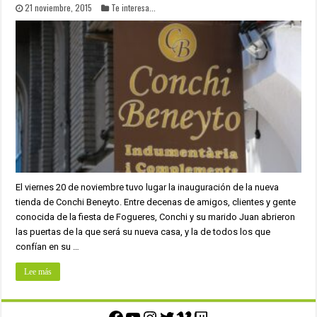
21 noviembre, 2015
Te interesa...
El viernes 20 de noviembre tuvo lugar la inauguración de la nueva
tienda de Conchi Beneyto. Entre decenas de amigos, clientes y gente
conocida de la fiesta de Fogueres, Conchi y su marido Juan abrieron
las puertas de la que será su nueva casa, y la de todos los que
confían en su …
Lee más
Facebook
YouTube
Instagram
Twitter
Vimeo
Twitch