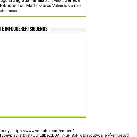
tegoría
Sagrada Familia
Sèneca
Sant Vicent
tobusos
Toñi Martín-Zarco
Valencia
Via Parc-
tahermosa
te infoguerer! Síguenos
mbedyt] https://www.youtube.com/embed?
tType=playlist&list=UUfLtIbeLtDJA_7FuHI8pF_g&layout=gallery[/embedyt]