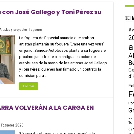
con José Gallego y Toni Pérez su
Se h
Artistas y proyectos
,
Fogueres
#v
2
La foguera de Especial anuncia que ambos
artistas plantarán su foguera ‘Érase una vez virus’
a
en junio. Séneca-Autobusos plantará su foguera el
Al
próximo junio frente a la antigua estación de
B
autobuses de la mano de los artistas José Gallego
Ce
y Toni Pérez, quienes han firmado un contrato la
d'
comisión para …
Fa
Lee más
F
Por
ARRA VOLVERÁN A LA CARGA EN
G
Jun
Tor
,
Fogueres 2020
de 
Séneca Autobusos cerró, poco después de