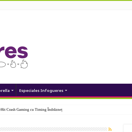
orella
Especiales Infogueres
Hit Crash Gaming cu Timing Îndrăzneț