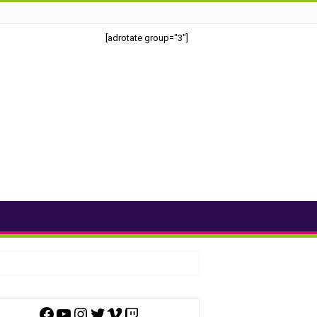
[adrotate group="3"]
Facebook
YouTube
Instagram
Twitter
Vimeo
Twitch