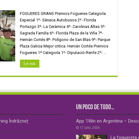
FOGUERES GRANS Premios Fogueres Categoría
Especial 1º- Sèneca Autobusos 2º- Florida
Portazgo 3º- La Ceràmica 4º- Carolinas Altas 5º-
Sagrada Familia 6º- Florida Plaza de la Viña 7º-
Hernán Cortés 8º- Polígono de San Blas 9º- Parque
Plaza Galicia Mejor critica: Hernán Cortés Premios
Fogueres 1ª Categoría 1º- Diputació-Renfe 2º- …
Lee más
UN POCO DE TODO…
ming Îndrăzneț
App 1Win en Argentina – Desca
17 julio, 2026
La foguereta