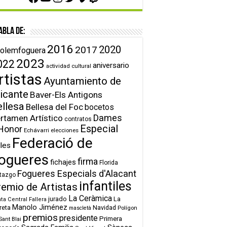
abla de:
2016
2020
2017
olemfoguera
2023
022
aniversario
actividad cultural
rtistas
Ayuntamiento de
icante
Baver-Els Antigons
ellesa
Bellesa del Foc
bocetos
Dames
rtamen Artístico
contratos
Especial
Honor
Echávarri
elecciones
Federació de
lles
ogueres
firma
fichajes
Florida
Fogueres Especials d'Alacant
tazgo
infantiles
remio de Artistas
La Ceràmica
jurado
La
ta Central Fallera
Manolo Jiménez
reta
Navidad
Polígon
mascletà
premios
presidente
Primera
Sant Blai