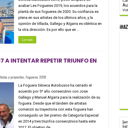
Ca
Au
acabar Les Fogueres 2019, los acuerdos para la
Vis
plantà de sus fogueres de 2020. Su confianza es
plena en sus artistas de los últimos años, y la
opinión de Villada, Gallego y Algarra es idéntica en
¡Haz
la otra dirección. Es por ello que en …
Lee más
 A INTENTAR REPETIR TRIUNFO EN
rtistas y proyectos
,
Fogueres 2018
La Foguera Sèneca Autobusos ha cerrado el
acuerdo por 5º año consecutivo con Jose
Gallego y Manuel Algarra para la realización de su
foguera. Desde que el tándem de artistas
comenzó su trayectoria con esta foguera han
conseguido un 3er premio de Categoría Especial
en 2014 y tres triunfos consecutivos hasta este
[e
lis
2017. El objetivo de …