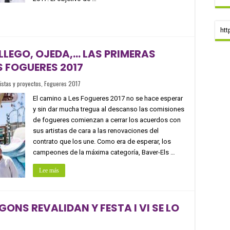
htt
LEGO, OJEDA,… LAS PRIMERAS
 FOGUERES 2017
tistas y proyectos
,
Fogueres 2017
El camino a Les Fogueres 2017 no se hace esperar
y sin dar mucha tregua al descanso las comisiones
de fogueres comienzan a cerrar los acuerdos con
sus artistas de cara a las renovaciones del
contrato que los une. Como era de esperar, los
campeones de la máxima categoría, Baver-Els …
Lee más
GONS REVALIDAN Y FESTA I VI SE LO