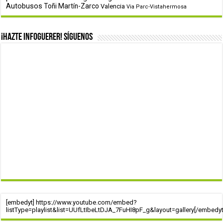
Autobusos
Toñi Martín-Zarco
Valencia
Via Parc-Vistahermosa
¡Hazte infoguerer! Síguenos
[embedyt] https://www.youtube.com/embed?
listType=playlist&list=UUfLtIbeLtDJA_7FuHI8pF_g&layout=gallery[/embedyt