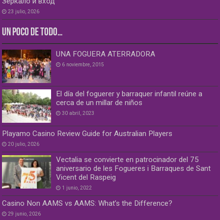
Зеркало и вход
23 julio, 2026
UN POCO DE TODO…
UNA FOGUERA ATERRADORA
6 noviembre, 2015
El día del foguerer y barraquer infantil reúne a
cerca de un millar de niños
30 abril, 2023
Playamo Casino Review Guide for Australian Players
20 julio, 2026
Vectalia se convierte en patrocinador del 75
aniversario de les Fogueres i Barraques de Sant
Vicent del Raspeig
1 junio, 2022
Casino Non AAMS vs AAMS: What’s the Difference?
29 junio, 2026