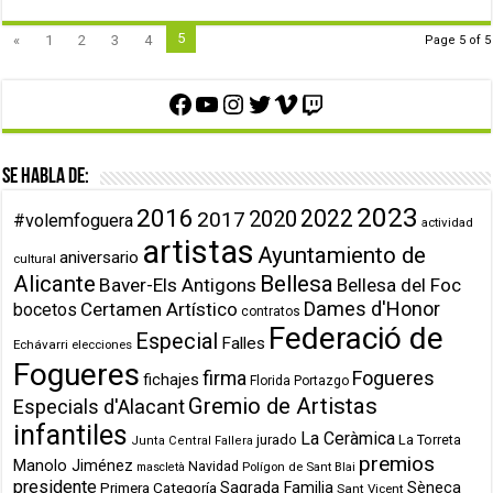
5
«
1
2
3
4
Page 5 of 5
Facebook
YouTube
Instagram
Twitter
Vimeo
Twitch
Se habla de:
2023
2016
2022
2020
2017
#volemfoguera
actividad
artistas
Ayuntamiento de
aniversario
cultural
Alicante
Bellesa
Baver-Els Antigons
Bellesa del Foc
Dames d'Honor
Certamen Artístico
bocetos
contratos
Federació de
Especial
Falles
Echávarri
elecciones
Fogueres
firma
Fogueres
fichajes
Florida Portazgo
Gremio de Artistas
Especials d'Alacant
infantiles
La Ceràmica
jurado
La Torreta
Junta Central Fallera
premios
Manolo Jiménez
Navidad
Polígon de Sant Blai
mascletà
presidente
Primera Categoría
Sagrada Familia
Sèneca
Sant Vicent