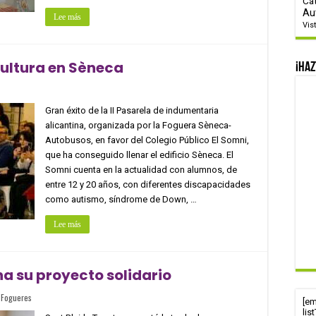
Ca
Au
Lee más
Vis
cultura en Sèneca
¡Haz
Gran éxito de la II Pasarela de indumentaria
alicantina, organizada por la Foguera Sèneca-
Autobusos, en favor del Colegio Público El Somni,
que ha conseguido llenar el edificio Sèneca. El
Somni cuenta en la actualidad con alumnos, de
entre 12 y 20 años, con diferentes discapacidades
como autismo, síndrome de Down, …
Lee más
a su proyecto solidario
,
Fogueres
[e
lis