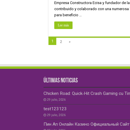
Empresa Constructora Ecisa y fundador de la 
contribuido y colaborado con una numerosa l
para beneficio …
Lee más
1
2
»
ÚLTIMAS NOTICIAS
Chicken Road: Quick‑Hit Crash Gaming cu Ti
29 julio, 2026
test123123
29 julio, 2026
Пин Ап Онлайн Казино Официальный Сайт 