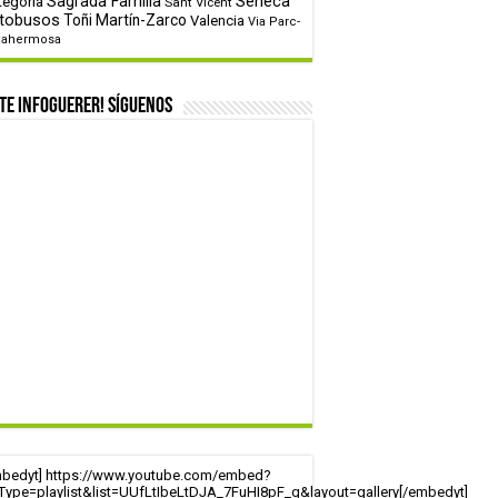
tegoría
Sagrada Familia
Sèneca
Sant Vicent
tobusos
Toñi Martín-Zarco
Valencia
Via Parc-
tahermosa
te infoguerer! Síguenos
mbedyt] https://www.youtube.com/embed?
tType=playlist&list=UUfLtIbeLtDJA_7FuHI8pF_g&layout=gallery[/embedyt]