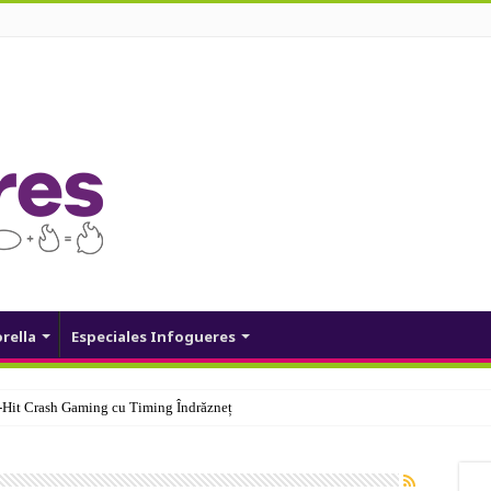
orella
Especiales Infogueres
Hit Crash Gaming cu Timing Îndrăzneț