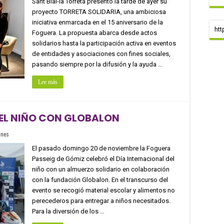
Sant Blai-la Torreta presentó la tarde de ayer su
proyecto TORRETA SOLIDARIA, una ambiciosa
iniciativa enmarcada en el 15 aniversario de la
htt
Foguera. La propuesta abarca desde actos
solidarios hasta la participación activa en eventos
de entidades y asociaciones con fines sociales,
pasando siempre por la difusión y la ayuda …
Lee más
 DEL NIÑO CON GLOBALON
ones
El pasado domingo 20 de noviembre la Foguera
Passeig de Gómiz celebró el Día Internacional del
niño con un almuerzo solidario en colaboración
con la fundación Globalon. En el transcurso del
evento se recogió material escolar y alimentos no
perecederos para entregar a niños necesitados.
Para la diversión de los …