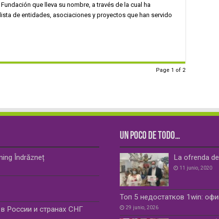
Fundación que lleva su nombre, a través de la cual ha
ista de entidades, asociaciones y proyectos que han servido
Page 1 of 2
UN POCO DE TODO…
ming Îndrăzneț
La ofrenda de
11 junio, 2020
Топ 5 недостатков 1win: оф
29 junio, 2026
в России и странах СНГ