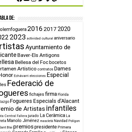
abla de:
2016
2020
2017
olemfoguera
2023
022
aniversario
actividad cultural
rtistas
Ayuntamiento de
icante
Baver-Els Antigons
ellesa
Bellesa del Foc
bocetos
Dames
rtamen Artístico
contratos
Especial
Honor
Echávarri
elecciones
Federació de
lles
ogueres
firma
fichajes
Florida
Fogueres Especials d'Alacant
tazgo
infantiles
remio de Artistas
La Ceràmica
jurado
La
ta Central Fallera
Manolo Jiménez
reta
Navidad
Polígon
mascletà
premios
presidente
Primera
Sant Blai