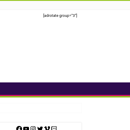
[adrotate group="3"]
Facebook
YouTube
Instagram
Twitter
Vimeo
Twitch