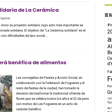
lidaria de La Ceràmica
Se h
Fogueres
#v
nicio su proyecto solidario cuyo acto más importante se
rnada solidaria. El objetivo de “La Cerámica solidaria” es el
2
 con dificultades de tipo social …
a
Al
B
Ce
erá benéfica de alimentos
d'
Fa
F
Las concejalías de Fiestas y Acción Social, en
colaboración con la Federació de Fogueres y el
Por
resto de fiestas de la ciudad, han tomado la
G
decisión de trasformar la tradicional ofrenda de
flores que se celebra todos los años el 22 de junio
Jun
Tor
con motivo de Les Fogueres en un acto de
de 
carácter benéfico.