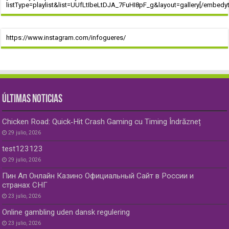
listType=playlist&list=UUfLtIbeLtDJA_7FuHI8pF_g&layout=gallery[/embedyt
https://www.instagram.com/infogueres/
ÚLTIMAS NOTICIAS
Chicken Road: Quick‑Hit Crash Gaming cu Timing Îndrăzneț
29 julio, 2026
test123123
29 julio, 2026
Пин Ап Онлайн Казино Официальный Сайт в России и
странах СНГ
23 julio, 2026
Online gambling uden dansk regulering
23 julio, 2026