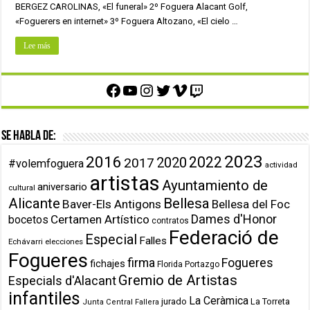
BERGEZ CAROLINAS, «El funeral» 2º Foguera Alacant Golf,
«Foguerers en internet» 3º Foguera Altozano, «El cielo …
Lee más
Facebook
YouTube
Instagram
Twitter
Vimeo
Twitch
Se habla de:
2023
2016
2022
2020
2017
#volemfoguera
actividad
artistas
Ayuntamiento de
aniversario
cultural
Alicante
Bellesa
Baver-Els Antigons
Bellesa del Foc
Dames d'Honor
Certamen Artístico
bocetos
contratos
Federació de
Especial
Falles
Echávarri
elecciones
Fogueres
firma
Fogueres
fichajes
Florida Portazgo
Gremio de Artistas
Especials d'Alacant
infantiles
La Ceràmica
jurado
La Torreta
Junta Central Fallera