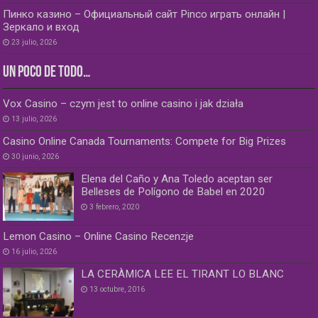
Пинко казино – Официальный сайт Pinco играть онлайн |
Зеркало и вход
23 julio, 2026
UN POCO DE TODO…
Vox Casino – czym jest to online casino i jak działa
13 julio, 2026
Casino Online Canada Tournaments: Compete for Big Prizes
30 junio, 2026
Elena del Caño y Ana Toledo aceptan ser
Belleses de Polígono de Babel en 2020
3 febrero, 2020
Lemon Casino – Online Casino Recenzje
16 julio, 2026
LA CERÀMICA LEE EL TIRANT LO BLANC
13 octubre, 2016