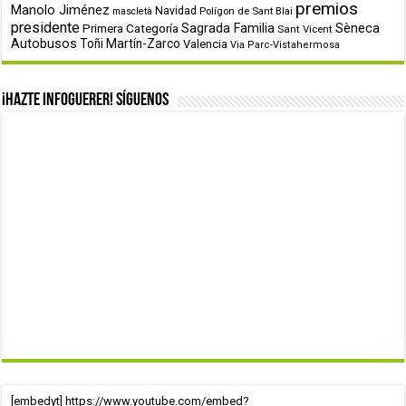
premios
Manolo Jiménez
Navidad
Polígon de Sant Blai
mascletà
presidente
Primera Categoría
Sagrada Familia
Sèneca
Sant Vicent
Autobusos
Toñi Martín-Zarco
Valencia
Via Parc-Vistahermosa
¡Hazte infoguerer! Síguenos
[embedyt] https://www.youtube.com/embed?