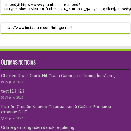
[embedyt] https://www.youtube.com/embed?
listType=playlist&list=UUfLtIbeLtDJA_7FuHI8pF_g&layout=gallery[/embedyt
https://www.instagram.com/infogueres/
ÚLTIMAS NOTICIAS
Chicken Road: Quick‑Hit Crash Gaming cu Timing Îndrăzneț
29 julio, 2026
test123123
29 julio, 2026
Пин Ап Онлайн Казино Официальный Сайт в России и
странах СНГ
23 julio, 2026
Online gambling uden dansk regulering