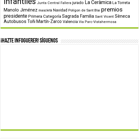
infantiles
La Ceràmica
jurado
La Torreta
Junta Central Fallera
premios
Manolo Jiménez
Navidad
Polígon de Sant Blai
mascletà
presidente
Primera Categoría
Sagrada Familia
Sèneca
Sant Vicent
Autobusos
Toñi Martín-Zarco
Valencia
Via Parc-Vistahermosa
¡Hazte infoguerer! Síguenos