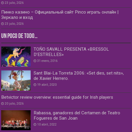
23 julio, 2026
Пинко казино – Официальный сайт Pinco играть онлайн |
Зеркало и вход
23 julio, 2026
UN POCO DE TODO…
TOÑO SAVALL PRESENTA «BRESSOL
D’ESTRELLES»
31 enero, 2016
Sant Blai-La Torreta 2006: «Set dies, set nits»,
de Xavier Herrero.
19 abril, 2020
Betvictor review overview: essential guide for Irish players
20 julio, 2026
Rabassa, ganadores del Certamen de Teatro
Fogueres de San Joan
10 abril, 2022