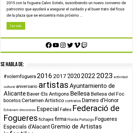
2015 con la foguera Calvo Sotelo, suscribiendo un nuevo convenio de
patrocinio que ayudará a asegurar el cuidado y el buen trato del ficus
de la plaza que se encuentra más próximo …
Lee más
Facebook
YouTube
Instagram
Twitter
Vimeo
Twitch
Se habla de:
2023
2016
2022
2020
2017
#volemfoguera
actividad
artistas
Ayuntamiento de
aniversario
cultural
Alicante
Bellesa
Baver-Els Antigons
Bellesa del Foc
Dames d'Honor
Certamen Artístico
bocetos
contratos
Federació de
Especial
Falles
Echávarri
elecciones
Fogueres
firma
Fogueres
fichajes
Florida Portazgo
Gremio de Artistas
Especials d'Alacant