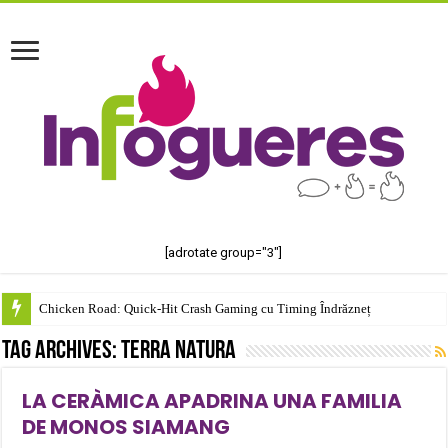
[adrotate group="3"]
Chicken Road: Quick‑Hit Crash Gaming cu Timing Îndrăzneț
Tag Archives:
Terra Natura
LA CERÀMICA APADRINA UNA FAMILIA
DE MONOS SIAMANG