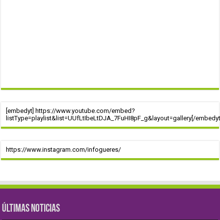
[embedyt] https://www.youtube.com/embed?
listType=playlist&list=UUfLtIbeLtDJA_7FuHI8pF_g&layout=gallery[/embedyt
https://www.instagram.com/infogueres/
ÚLTIMAS NOTICIAS