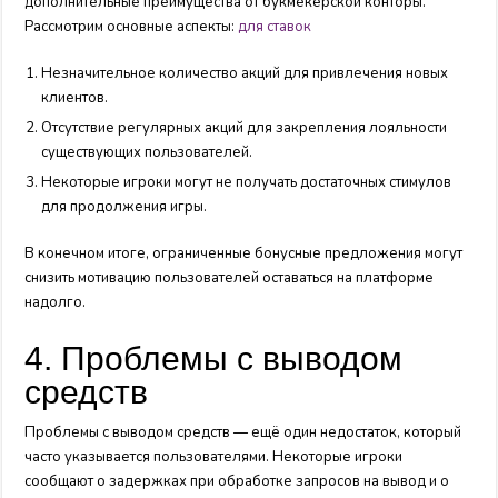
дополнительные преимущества от букмекерской конторы.
Рассмотрим основные аспекты:
для ставок
Незначительное количество акций для привлечения новых
клиентов.
Отсутствие регулярных акций для закрепления лояльности
существующих пользователей.
Некоторые игроки могут не получать достаточных стимулов
для продолжения игры.
В конечном итоге, ограниченные бонусные предложения могут
снизить мотивацию пользователей оставаться на платформе
надолго.
4. Проблемы с выводом
средств
Проблемы с выводом средств — ещё один недостаток, который
часто указывается пользователями. Некоторые игроки
сообщают о задержках при обработке запросов на вывод и о