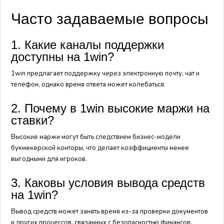
Часто задаваемые вопросы
1. Какие каналы поддержки
доступны на 1win?
1win предлагает поддержку через электронную почту, чат и
телефон, однако время ответа может колебаться.
2. Почему в 1win высокие маржи на
ставки?
Высокие маржи могут быть следствием бизнес-модели
букмекерской конторы, что делает коэффициенты менее
выгодными для игроков.
3. Каковы условия вывода средств
на 1win?
Вывод средств может занять время из-за проверки документов
и других процессов, связанных с безопасностью финансов.