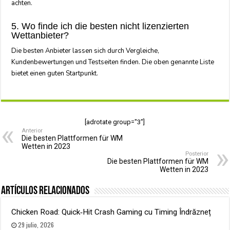
achten.
5. Wo finde ich die besten nicht lizenzierten
Wettanbieter?
Die besten Anbieter lassen sich durch Vergleiche,
Kundenbewertungen und Testseiten finden. Die oben genannte Liste
bietet einen guten Startpunkt.
[adrotate group="3"]
Anterior
Die besten Plattformen für WM
Wetten in 2023
Posterior
Die besten Plattformen für WM
Wetten in 2023
Artículos relacionados
Chicken Road: Quick‑Hit Crash Gaming cu Timing Îndrăzneț
29 julio, 2026