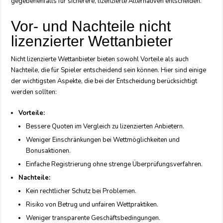
gegebenenfalls für sicherere, lizenzierte Alternativen entscheiden.
Vor- und Nachteile nicht
lizenzierter Wettanbieter
Nicht lizenzierte Wettanbieter bieten sowohl Vorteile als auch
Nachteile, die für Spieler entscheidend sein können. Hier sind einige
der wichtigsten Aspekte, die bei der Entscheidung berücksichtigt
werden sollten:
Vorteile:
Bessere Quoten im Vergleich zu lizenzierten Anbietern.
Weniger Einschränkungen bei Wettmöglichkeiten und
Bonusaktionen.
Einfache Registrierung ohne strenge Überprüfungsverfahren.
Nachteile:
Kein rechtlicher Schutz bei Problemen.
Risiko von Betrug und unfairen Wettpraktiken.
Weniger transparente Geschäftsbedingungen.