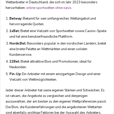
Wettanbieter in Deutschland, die sich im Jahr 2023 besonders
hervorheben:
online sportwetten ohne oasis
Betway:
Bekannt für sein umfangreiches Wettangebot und
hervorragende Quoten.
1xBet:
Bietet eine Vielzahl von Sportwetten sowie Casino-Spiele
und hat eine benutzerfreundliche Plattform.
NordicBet:
Besonders populär in den nordischen Ländern, bietet
eine breite Palette an Wettmärkten und einen soliden
Kundenservice.
22Bet:
Bietet attraktive Boni und Promotionen, ideal für
Neukunden.
Pin-Up:
Ein Anbieter mit einem einzigartigen Design und einer
Vielzahl von Wettmöglichkeiten.
Jeder dieser Anbieter hat seine eigenen Stärken und Schwächen. Es
ist ratsam, die Angebote zu vergleichen und denjenigen
auszuwählen, der am besten zu den eigenen Wettpräferenzen passt.
Die Boni, die Kundenerfahrungen und die angebotenen Wettarten
sind ebenfalls wichtige Faktoren bei der Auswahl des Anbieters.