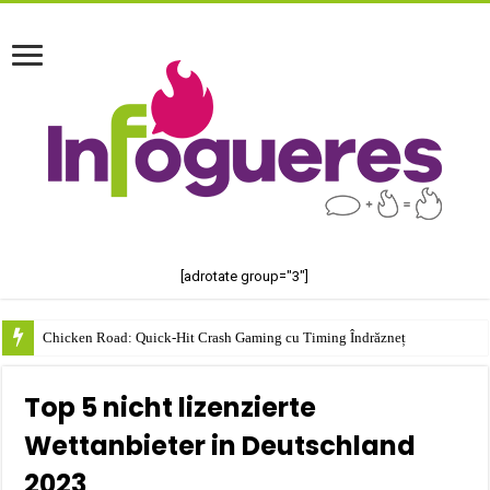
[adrotate group="3"]
Chicken Road: Quick‑Hit Crash Gaming cu Timing Îndrăzneț
Top 5 nicht lizenzierte
Wettanbieter in Deutschland
2023