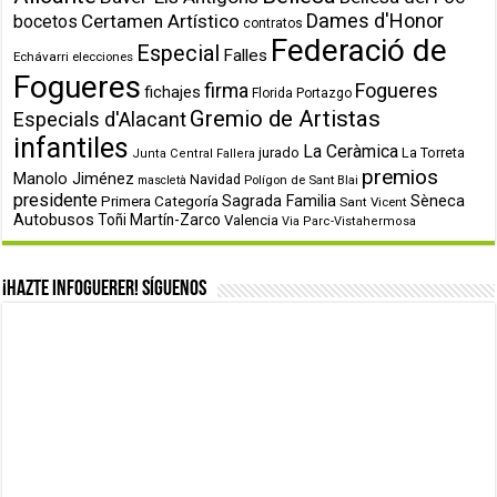
Dames d'Honor
Certamen Artístico
bocetos
contratos
Federació de
Especial
Falles
Echávarri
elecciones
Fogueres
firma
Fogueres
fichajes
Florida Portazgo
Gremio de Artistas
Especials d'Alacant
infantiles
La Ceràmica
jurado
La Torreta
Junta Central Fallera
premios
Manolo Jiménez
Navidad
Polígon de Sant Blai
mascletà
presidente
Primera Categoría
Sagrada Familia
Sèneca
Sant Vicent
Autobusos
Toñi Martín-Zarco
Valencia
Via Parc-Vistahermosa
¡Hazte infoguerer! Síguenos