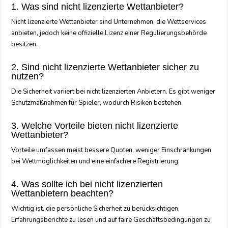
1. Was sind nicht lizenzierte Wettanbieter?
Nicht lizenzierte Wettanbieter sind Unternehmen, die Wettservices
anbieten, jedoch keine offizielle Lizenz einer Regulierungsbehörde
besitzen.
2. Sind nicht lizenzierte Wettanbieter sicher zu
nutzen?
Die Sicherheit variiert bei nicht lizenzierten Anbietern. Es gibt weniger
Schutzmaßnahmen für Spieler, wodurch Risiken bestehen.
3. Welche Vorteile bieten nicht lizenzierte
Wettanbieter?
Vorteile umfassen meist bessere Quoten, weniger Einschränkungen
bei Wettmöglichkeiten und eine einfachere Registrierung.
4. Was sollte ich bei nicht lizenzierten
Wettanbietern beachten?
Wichtig ist, die persönliche Sicherheit zu berücksichtigen,
Erfahrungsberichte zu lesen und auf faire Geschäftsbedingungen zu