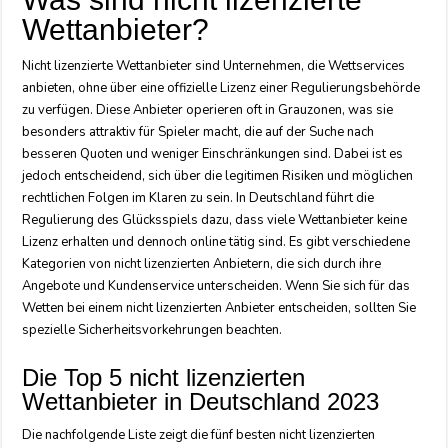
Wettanbieter?
Nicht lizenzierte Wettanbieter sind Unternehmen, die Wettservices
anbieten, ohne über eine offizielle Lizenz einer Regulierungsbehörde
zu verfügen. Diese Anbieter operieren oft in Grauzonen, was sie
besonders attraktiv für Spieler macht, die auf der Suche nach
besseren Quoten und weniger Einschränkungen sind. Dabei ist es
jedoch entscheidend, sich über die legitimen Risiken und möglichen
rechtlichen Folgen im Klaren zu sein. In Deutschland führt die
Regulierung des Glücksspiels dazu, dass viele Wettanbieter keine
Lizenz erhalten und dennoch online tätig sind. Es gibt verschiedene
Kategorien von nicht lizenzierten Anbietern, die sich durch ihre
Angebote und Kundenservice unterscheiden. Wenn Sie sich für das
Wetten bei einem nicht lizenzierten Anbieter entscheiden, sollten Sie
spezielle Sicherheitsvorkehrungen beachten.
Die Top 5 nicht lizenzierten
Wettanbieter in Deutschland 2023
Die nachfolgende Liste zeigt die fünf besten nicht lizenzierten