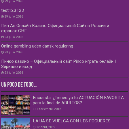
29 julio, 2026
test123123
29 julio, 2026
Пин Ап Онлайн Казино Официальный Сайт в России и
странах СНГ
23 julio, 2026
Online gambling uden dansk regulering
23 julio, 2026
Пинко казино – Официальный сайт Pinco играть онлайн |
Зеркало и вход
23 julio, 2026
UN POCO DE TODO…
Encuesta: ¿Tienes ya tu ACTUACIÓN FAVORITA
para la final de ADULTOS?
1 noviembre, 2018
LA UA SE VUELCA CON LES FOGUERES
12 abril, 2019