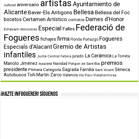
artistas
Ayuntamiento de
aniversario
cultural
Alicante
Bellesa
Baver-Els Antigons
Bellesa del Foc
Dames d'Honor
Certamen Artístico
bocetos
contratos
Federació de
Especial
Falles
Echávarri
elecciones
Fogueres
firma
Fogueres
fichajes
Florida Portazgo
Gremio de Artistas
Especials d'Alacant
infantiles
La Ceràmica
jurado
La Torreta
Junta Central Fallera
premios
Manolo Jiménez
Navidad
Polígon de Sant Blai
mascletà
presidente
Primera Categoría
Sagrada Familia
Sèneca
Sant Vicent
Autobusos
Toñi Martín-Zarco
Valencia
Via Parc-Vistahermosa
¡Hazte infoguerer! Síguenos