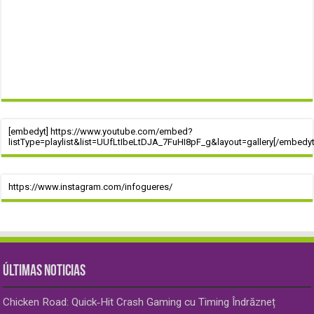
[embedyt] https://www.youtube.com/embed?
listType=playlist&list=UUfLtIbeLtDJA_7FuHI8pF_g&layout=gallery[/embedyt
https://www.instagram.com/infogueres/
ÚLTIMAS NOTICIAS
Chicken Road: Quick‑Hit Crash Gaming cu Timing Îndrăzneț