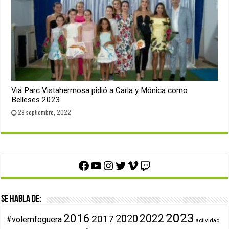
Via Parc Vistahermosa pidió a Carla y Mónica como
Belleses 2023
29 septiembre, 2022
Facebook
YouTube
Instagram
Twitter
Vimeo
Twitch
Se habla de:
2023
2016
2022
2020
2017
#volemfoguera
actividad