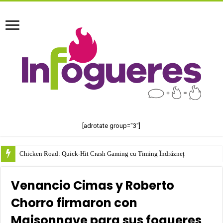
[adrotate group="3"]
Chicken Road: Quick‑Hit Crash Gaming cu Timing Îndrăzneț
Venancio Cimas y Roberto
Chorro firmaron con
Maisonnave para sus fogueres