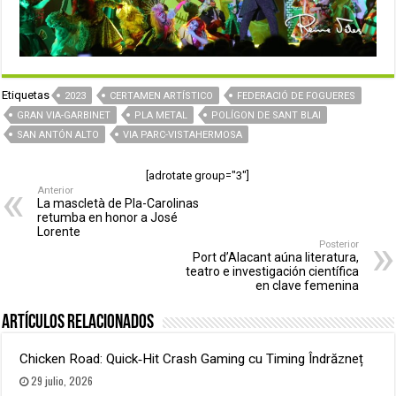
Etiquetas
2023
CERTAMEN ARTÍSTICO
FEDERACIÓ DE FOGUERES
GRAN VIA-GARBINET
PLA METAL
POLÍGON DE SANT BLAI
SAN ANTÓN ALTO
VIA PARC-VISTAHERMOSA
[adrotate group="3"]
Anterior
La mascletà de Pla-Carolinas
retumba en honor a José
Lorente
Posterior
Port d’Alacant aúna literatura,
teatro e investigación científica
en clave femenina
Artículos relacionados
Chicken Road: Quick‑Hit Crash Gaming cu Timing Îndrăzneț
29 julio, 2026