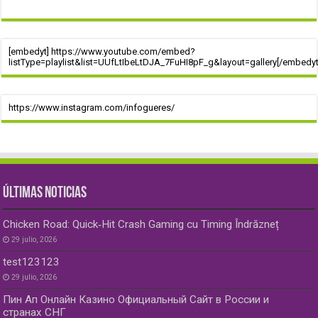
[embedyt] https://www.youtube.com/embed?
listType=playlist&list=UUfLtIbeLtDJA_7FuHI8pF_g&layout=gallery[/embedyt
https://www.instagram.com/infogueres/
ÚLTIMAS NOTICIAS
Chicken Road: Quick‑Hit Crash Gaming cu Timing Îndrăzneț
29 julio, 2026
test123123
29 julio, 2026
Пин Ап Онлайн Казино Официальный Сайт в России и
странах СНГ