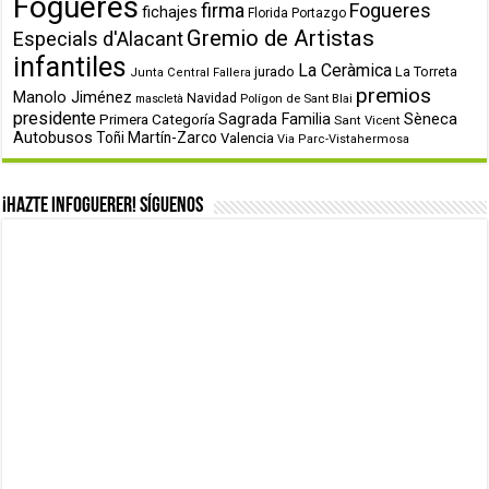
Fogueres
firma
Fogueres
fichajes
Florida Portazgo
Gremio de Artistas
Especials d'Alacant
infantiles
La Ceràmica
jurado
La Torreta
Junta Central Fallera
premios
Manolo Jiménez
Navidad
Polígon de Sant Blai
mascletà
presidente
Primera Categoría
Sagrada Familia
Sèneca
Sant Vicent
Autobusos
Toñi Martín-Zarco
Valencia
Via Parc-Vistahermosa
¡Hazte infoguerer! Síguenos