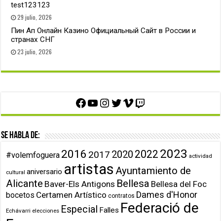
test123123
29 julio, 2026
Пин Ап Онлайн Казино Официальный Сайт в России и
странах СНГ
23 julio, 2026
Facebook
YouTube
Instagram
Twitter
Vimeo
Twitch
Se habla de:
2023
2016
2022
2020
2017
#volemfoguera
actividad
artistas
Ayuntamiento de
aniversario
cultural
Alicante
Bellesa
Baver-Els Antigons
Bellesa del Foc
Dames d'Honor
Certamen Artístico
bocetos
contratos
Federació de
Especial
Falles
Echávarri
elecciones