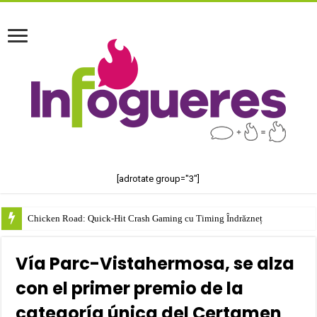
[adrotate group="3"]
Chicken Road: Quick‑Hit Crash Gaming cu Timing Îndrăzneț
Vía Parc-Vistahermosa, se alza
con el primer premio de la
categoría única del Certamen