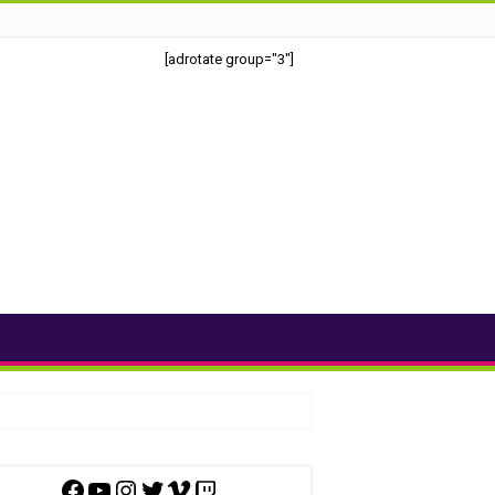
[adrotate group="3"]
Facebook
YouTube
Instagram
Twitter
Vimeo
Twitch