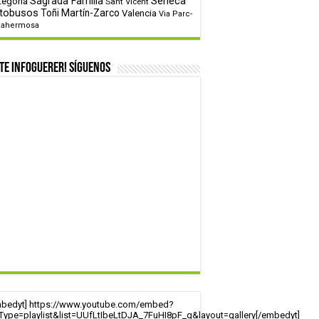
tegoría
Sagrada Familia
Sèneca
Sant Vicent
tobusos
Toñi Martín-Zarco
Valencia
Via Parc-
tahermosa
te infoguerer! Síguenos
mbedyt] https://www.youtube.com/embed?
tType=playlist&list=UUfLtIbeLtDJA_7FuHI8pF_g&layout=gallery[/embedyt]