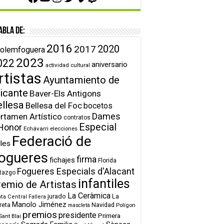
abla de:
2016
2020
2017
olemfoguera
2023
022
aniversario
actividad cultural
rtistas
Ayuntamiento de
icante
Baver-Els Antigons
ellesa
Bellesa del Foc
bocetos
Dames
rtamen Artístico
contratos
Especial
Honor
Echávarri
elecciones
Federació de
lles
ogueres
firma
fichajes
Florida
Fogueres Especials d'Alacant
tazgo
infantiles
remio de Artistas
La Ceràmica
jurado
La
ta Central Fallera
Manolo Jiménez
reta
Navidad
Polígon
mascletà
premios
presidente
Primera
Sant Blai