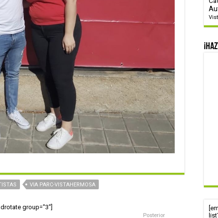
Ca
Au
Vis
¡Haz
TISTAS
VIA PARC-VISTAHERMOSA
adrotate group="3"]
[e
lis
Posterior