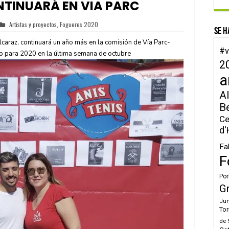
TINUARÁ EN VIA PARC
Artistas y proyectos
,
Fogueres 2020
Se h
lcaraz, continuará un año más en la comisión de Vía Parc-
#v
do para 2020 en la última semana de octubre
2
a
Al
B
Ce
d'
Fa
F
Por
G
Jun
Tor
de 