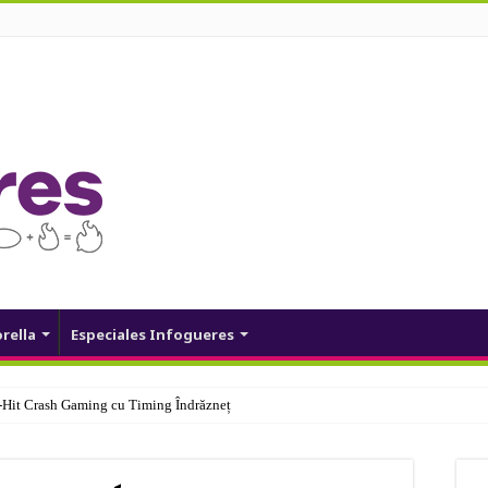
orella
Especiales Infogueres
Hit Crash Gaming cu Timing Îndrăzneț