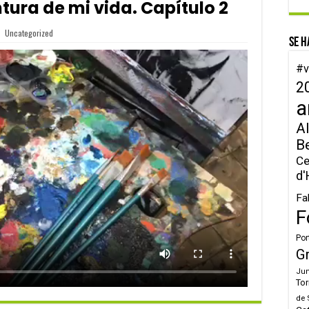
tura de mi vida. Capítulo 2
Uncategorized
Se h
#v
2
a
Al
B
Ce
d'
Fa
F
Por
G
Jun
Tor
de 