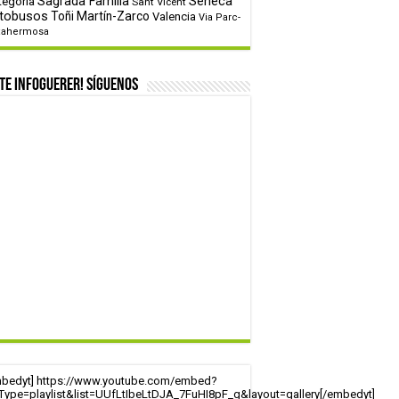
tegoría
Sagrada Familia
Sèneca
Sant Vicent
tobusos
Toñi Martín-Zarco
Valencia
Via Parc-
tahermosa
te infoguerer! Síguenos
mbedyt] https://www.youtube.com/embed?
tType=playlist&list=UUfLtIbeLtDJA_7FuHI8pF_g&layout=gallery[/embedyt]