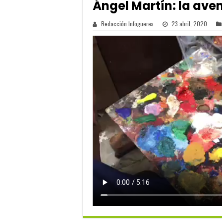
Ángel Martín: la aven
Redacción Infogueres
23 abril, 2020