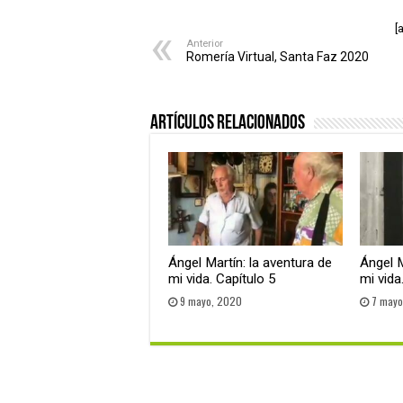
[
Anterior
Romería Virtual, Santa Faz 2020
Artículos relacionados
Ángel Martín: la aventura de
Ángel M
mi vida. Capítulo 5
mi vida
9 mayo, 2020
7 mayo