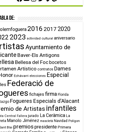
abla de:
2016
2020
2017
olemfoguera
2023
022
aniversario
actividad cultural
rtistas
Ayuntamiento de
icante
Baver-Els Antigons
ellesa
Bellesa del Foc
bocetos
Dames
rtamen Artístico
contratos
Especial
Honor
Echávarri
elecciones
Federació de
lles
ogueres
firma
fichajes
Florida
Fogueres Especials d'Alacant
tazgo
infantiles
remio de Artistas
La Ceràmica
jurado
La
ta Central Fallera
Manolo Jiménez
reta
Navidad
Polígon
mascletà
premios
presidente
Primera
Sant Blai