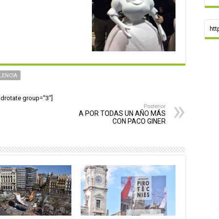
htt
LENCIA
adrotate group="3"]
Posterior
A POR TODAS UN AÑO MÁS
CON PACO GINER