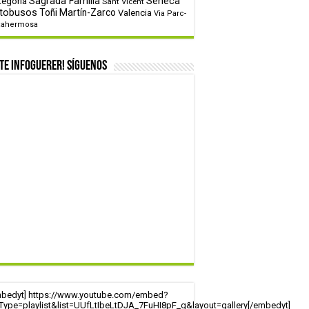
tegoría
Sagrada Familia
Sèneca
Sant Vicent
tobusos
Toñi Martín-Zarco
Valencia
Via Parc-
tahermosa
te infoguerer! Síguenos
mbedyt] https://www.youtube.com/embed?
tType=playlist&list=UUfLtIbeLtDJA_7FuHI8pF_g&layout=gallery[/embedyt]