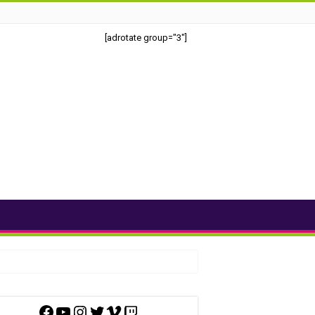
[adrotate group="3"]
Facebook
YouTube
Instagram
Twitter
Vimeo
Twitch