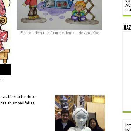
Ca
Au
Vis
¡Haz
Els jocs de hui, el futur de demà…, de Artdefoc
oc
 visitó el taller de los
ces en ambas fallas.
[e
lis