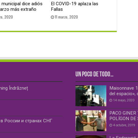
a municipal dice adiós
El COVID-19 aplaza las
marzo más extraño
Fallas
zo, 2020
11 marzo, 2020
UN POCO DE TODO…
ming Îndrăzneț
Maisonnave 19
del espacio», 
14 mayo, 2020
PACO GINER
POLÍGON DE 
в России и странах СНГ
4 octubre, 2019