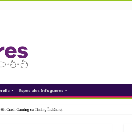
orella
Especiales Infogueres
Hit Crash Gaming cu Timing Îndrăzneț