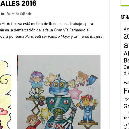
ALLES 2016
Falles de València
Se h
 Artdefoc, ya está metido de lleno en sus trabajos para
#v
rán en la demarcación de la falla Gran Vía Fernando el
2
levará por lema
Pare, vull ser Fallera Major
y la infantil
Els jocs
a
Al
B
Ce
d'
Fa
F
Por
G
Jun
Tor
de 