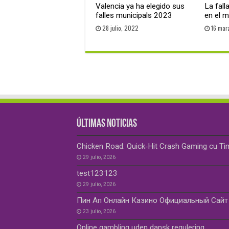
Valencia ya ha elegido sus
La fall
falles municipals 2023
en el 
28 julio, 2022
16 mar
ÚLTIMAS NOTICIAS
Chicken Road: Quick‑Hit Crash Gaming cu Ti
29 julio, 2026
test123123
29 julio, 2026
Пин Ап Онлайн Казино Официальный Сайт 
23 julio, 2026
Online gambling uden dansk regulering