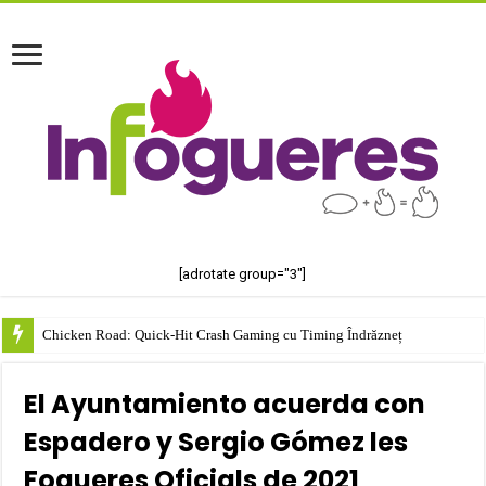
[adrotate group="3"]
Chicken Road: Quick‑Hit Crash Gaming cu Timing Îndrăzneț
El Ayuntamiento acuerda con
Espadero y Sergio Gómez les
Fogueres Oficials de 2021