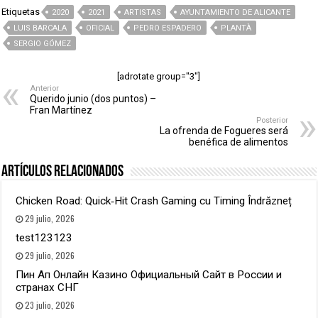
Etiquetas
2020
2021
ARTISTAS
AYUNTAMIENTO DE ALICANTE
LUIS BARCALA
OFICIAL
PEDRO ESPADERO
PLANTÀ
SERGIO GÓMEZ
[adrotate group="3"]
Anterior
Querido junio (dos puntos) –
Fran Martínez
Posterior
La ofrenda de Fogueres será
benéfica de alimentos
Artículos relacionados
Chicken Road: Quick‑Hit Crash Gaming cu Timing Îndrăzneț
29 julio, 2026
test123123
29 julio, 2026
Пин Ап Онлайн Казино Официальный Сайт в России и
странах СНГ
23 julio, 2026