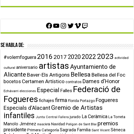
Facebook
YouTube
Instagram
Twitter
Vimeo
Twitch
Se habla de:
2023
2016
2022
2020
2017
#volemfoguera
actividad
artistas
Ayuntamiento de
aniversario
cultural
Alicante
Bellesa
Baver-Els Antigons
Bellesa del Foc
Dames d'Honor
Certamen Artístico
bocetos
contratos
Federació de
Especial
Falles
Echávarri
elecciones
Fogueres
firma
Fogueres
fichajes
Florida Portazgo
Gremio de Artistas
Especials d'Alacant
infantiles
La Ceràmica
jurado
La Torreta
Junta Central Fallera
premios
Manolo Jiménez
Navidad
Polígon de Sant Blai
mascletà
presidente
Primera Categoría
Sagrada Familia
Sèneca
Sant Vicent