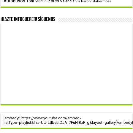
Autobusos
Toñi Martín-Zarco
Valencia
Via Parc-Vistahermosa
¡Hazte infoguerer! Síguenos
[embedyt] https://www.youtube.com/embed?
listType=playlist&list=UUfLtIbeLtDJA_7FuHI8pF_g&layout=gallery[/embedyt