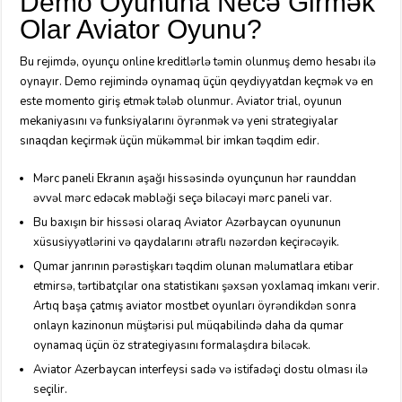
Demo Oyununa Necə Girmək
Olar Aviator Oyunu?
Bu rejimdə, oyunçu online kreditlərlə təmin olunmuş demo hesabı ilə
oynayır. Demo rejimində oynamaq üçün qeydiyyatdan keçmək və en
este momento giriş etmək tələb olunmur. Aviator trial, oyunun
mekaniyasını və funksiyalarını öyrənmək və yeni strategiyalar
sınaqdan keçirmək üçün mükəmməl bir imkan təqdim edir.
Mərc paneli Ekranın aşağı hissəsində oyunçunun hər raunddan
əvvəl mərc edəcək məbləği seçə biləcəyi mərc paneli var.
Bu baxışın bir hissəsi olaraq Aviator Azərbaycan oyununun
xüsusiyyətlərini və qaydalarını ətraflı nəzərdən keçirəcəyik.
Qumar janrının pərəstişkarı təqdim olunan məlumatlara etibar
etmirsə, tərtibatçılar ona statistikanı şəxsən yoxlamaq imkanı verir.
Artıq başa çatmış aviator mostbet oyunları öyrəndikdən sonra
onlayn kazinonun müştərisi pul müqabilində daha da qumar
oynamaq üçün öz strategiyasını formalaşdıra biləcək.
Aviator Azerbaycan interfeysi sadə və istifadəçi dostu olması ilə
seçilir.