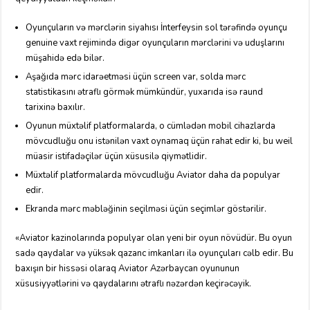
Oyunçuların və mərclərin siyahısı İnterfeysin sol tərəfində oyunçu
genuine vaxt rejimində digər oyunçuların mərclərini və uduşlarını
müşahidə edə bilər.
Aşağıda mərc idarəetməsi üçün screen var, solda mərc
statistikasını ətraflı görmək mümkündür, yuxarıda isə raund
tarixinə baxılır.
Oyunun müxtəlif platformalarda, o cümlədən mobil cihazlarda
mövcudluğu onu istənilən vaxt oynamaq üçün rahat edir ki, bu weil
müasir istifadəçilər üçün xüsusilə qiymətlidir.
Müxtəlif platformalarda mövcudluğu Aviator daha da populyar
edir.
Ekranda mərc məbləğinin seçilməsi üçün seçimlər göstərilir.
«Aviator kazinolarında populyar olan yeni bir oyun növüdür. Bu oyun
sadə qaydalar və yüksək qazanc imkanları ilə oyunçuları cəlb edir. Bu
baxışın bir hissəsi olaraq Aviator Azərbaycan oyununun
xüsusiyyətlərini və qaydalarını ətraflı nəzərdən keçirəcəyik.