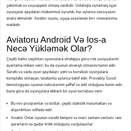
çəkinmək və soyuqqanlı olmaq vacibdir. Ustalıqla oynamaq üçün
oyunçular qaydaları mükəmməl öyrənib, hər əyləncə sessiyasını
analiz etməlidir. Aviator oyunu, uçuşa əsaslanan bir» «mexanizmə
malikdir.
Aviatoru Android Və Ios-a
Necə Yükləmək Olar?
Çeşitli bahis seçimləri oyunculara stratejiyə görə risk səviyyələrini
ayarlama imkanı verir, bu da oyunun əlverişli olmasını təmin edir.
Sürətli və sadə oyun qaydaları, yeni və təcrübəli oyunçulara
kompleks olmayan, təlatümlü əyləncə təklif edir. Provably Good
texnologiyası oyunun nəticələrinin şəffaf və adil olduğunu təmin edir,
buna görə də oyunçulara etibarlı bir oyun təcrübəsi verir.
Bu növ proqramlar və botlar, çeşitli statistik məlumatları və
alqoritmləri istifadə edir.
Aviator Onlar oyunun sürətli tempini və mərc zamanı verilən» «ani
qərarların nə qədər kritik olduğunu vurğulayırlar.