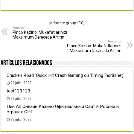
[adrotate group="3"]
Anterior
Pinco Kazino: Mükafatlarınızı
Maksimum Dərəcədə Artırın
Posterior
Pinco Kazino: Mükafatlarınızı
Maksimum Dərəcədə Artırın
Artículos relacionados
Chicken Road: Quick‑Hit Crash Gaming cu Timing Îndrăzneț
29 julio, 2026
test123123
29 julio, 2026
Пин Ап Онлайн Казино Официальный Сайт в России и
странах СНГ
23 julio, 2026