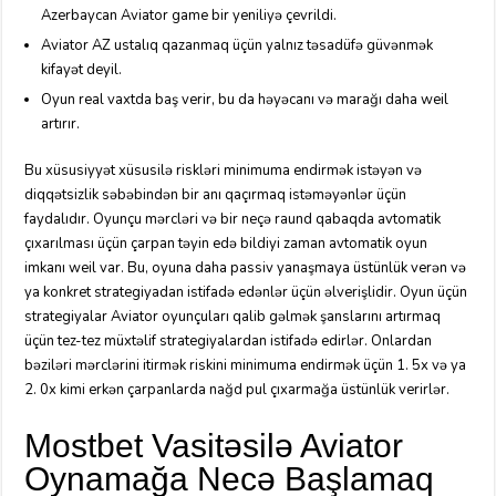
Azerbaycan Aviator game bir yeniliyə çevrildi.
Aviator AZ ustalıq qazanmaq üçün yalnız təsadüfə güvənmək
kifayət deyil.
Oyun real vaxtda baş verir, bu da həyəcanı və marağı daha weil
artırır.
Bu xüsusiyyət xüsusilə riskləri minimuma endirmək istəyən və
diqqətsizlik səbəbindən bir anı qaçırmaq istəməyənlər üçün
faydalıdır. Oyunçu mərcləri və bir neçə raund qabaqda avtomatik
çıxarılması üçün çarpan təyin edə bildiyi zaman avtomatik oyun
imkanı weil var. Bu, oyuna daha passiv yanaşmaya üstünlük verən və
ya konkret strategiyadan istifadə edənlər üçün əlverişlidir. Oyun üçün
strategiyalar Aviator oyunçuları qalib gəlmək şanslarını artırmaq
üçün tez-tez müxtəlif strategiyalardan istifadə edirlər. Onlardan
bəziləri mərclərini itirmək riskini minimuma endirmək üçün 1. 5x və ya
2. 0x kimi erkən çarpanlarda nağd pul çıxarmağa üstünlük verirlər.
Mostbet Vasitəsilə Aviator
Oynamağa Necə Başlamaq