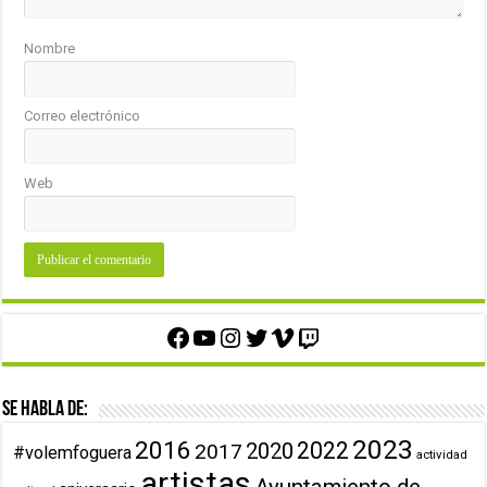
Nombre
Correo electrónico
Web
Facebook
YouTube
Instagram
Twitter
Vimeo
Twitch
Se habla de:
2023
2016
2022
2020
2017
#volemfoguera
actividad
artistas