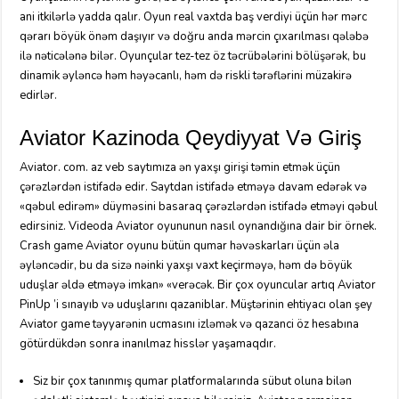
ani itkilərlə yadda qalır. Oyun real vaxtda baş verdiyi üçün hər mərc
qərarı böyük önəm daşıyır və doğru anda mərcin çıxarılması qələbə
ilə nəticələnə bilər. Oyunçular tez-tez öz təcrübələrini bölüşərək, bu
dinamik əyləncə həm həyəcanlı, həm də riskli tərəflərini müzakirə
edirlər.
Aviator Kazinoda Qeydiyyat Və Giriş
Aviator. com. az veb saytımıza ən yaxşı girişi təmin etmək üçün
çərəzlərdən istifadə edir. Saytdan istifadə etməyə davam edərək və
«qəbul edirəm» düyməsini basaraq çərəzlərdən istifadə etməyi qəbul
edirsiniz. Videoda Aviator oyununun nasıl oynandığına dair bir örnek.
Crash game Aviator oyunu bütün qumar həvəskarları üçün əla
əyləncədir, bu da sizə nəinki yaxşı vaxt keçirməyə, həm də böyük
uduşlar əldə etməyə imkan» «verəcək. Bir çox oyuncular artıq Aviator
PinUp ’i sınayıb və uduşlarını qazaniblar. Müştərinin ehtiyacı olan şey
Aviator game təyyarənin ucmasını izləmək və qazanci öz hesabına
götürdükdən sonra inanılmaz hisslər yaşamaqdır.
Siz bir çox tanınmış qumar platformalarında sübut oluna bilən