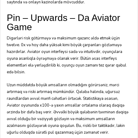
saytında və onlayn kazinolarda mövcuddur.
Pin – Upwards – Da Aviator
Game
Digərləri risk götürməyə və maksimum qazanc əldə etmək üçün
twelve. 0x və hoy daha yüksək kimi böyük çarpanları gözləməyə
hazırdırlar. Aviator oyun interfeysi sadə və intuitivdir, oyunçulara
oyuna asanlıqla öyrəşməyə olanak verir. Bütün əsas interfeys
elementləri elə yerləşdirilib ki, oyunçu oyun zamanı tez qərar qəbul
edə bilsin.
Uzun müddətdə böyük əmsalların olmadığını görürsəniz, mərci
artırmaq və riski artırmaq mümkündür. Qələbə halında, uğursuz
raundlardan əvvəl mənfi cəhətləri örtəcək. Statistikaya əsasən,
Aviator oyununda x100-ə yaxın əmsallar ortalama olaraq dəqiqə
ərzində bir dəfə baş verir. Əvvəlki böyük qələbənin təxminən dəqiqə
əvvəl olduğu bir vəziyyəti gözləyin və maksimum əmsalların
azalmasını gözləyərək oyuna qoşulun. Bu, riskli bir taktikadır, lakin
uğurlu olduqda sürətli pul qazanmaq üçün zəmanət verir.