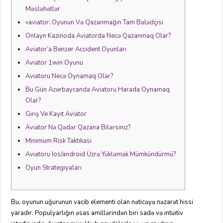
Məsləhətlər
«aviator: Oyunun Və Qazanmağın Tam Bələdçisi
Onlayn Kazinoda Aviatorda Necə Qazanmaq Olar?
Aviator’a Benzer Accident Oyunları
Aviator 1win Oyunu
Aviatoru Necə Oynamaq Olar?
Bu Gün Azərbaycanda Aviatoru Harada Oynamaq
Olar?
Giriş Ve Kayıt Aviator
Aviator Nə Qədər Qazana Bilərsiniz?
Minimum Risk Taktikası
Aviatoru Ios/android Üzrə Yükləmək Mümkündürmü?
Oyun Strategiyaları
Bu, oyunun uğurunun vacib elementi olan nəticəyə nəzarət hissi
yaradır. Populyarlığın əsas amillərindən biri sadə və intuitiv