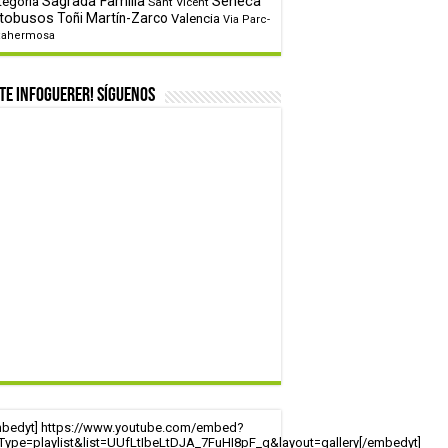
tegoría
Sagrada Familia
Sèneca
Sant Vicent
tobusos
Toñi Martín-Zarco
Valencia
Via Parc-
tahermosa
te infoguerer! Síguenos
mbedyt] https://www.youtube.com/embed?
tType=playlist&list=UUfLtIbeLtDJA_7FuHI8pF_g&layout=gallery[/embedyt]