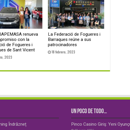
 JAPEMASA renueva
La Federació de Fogueres i
promiso con la
Barraques reúne a sus
ció de Fogueres i
patrocinadores
ues de Sant Vicent
18 febrero, 2023
zo, 2023
UN POCO DE TODO…
ming Îndrăzneț
Pinco Casino Giriş: Yeni Oyun