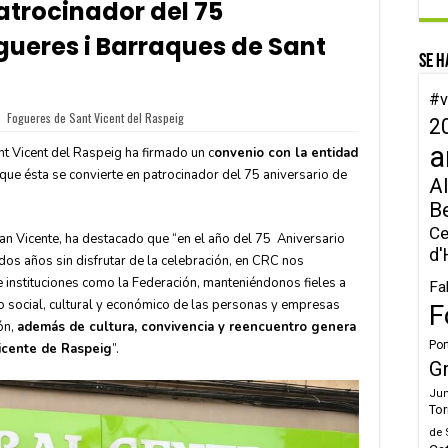
atrocinador del 75
ogueres i Barraques de Sant
Se h
#v
Fogueres de Sant Vicent del Raspeig
2
a
t Vicent del Raspeig ha firmado un c
onvenio con la entidad
que ésta se convierte en patrocinador del 75 aniversario de
Al
B
Ce
San Vicente, ha destacado que “en el año del 75 Aniversario
d'
 dos años sin disfrutar de la celebración, en CRC nos
 instituciones como la Federación, manteniéndonos fieles a
Fa
 social, cultural y económico de las personas y empresas
F
ón,
además de cultura, convivencia y reencuentro genera
Por
icente de Raspeig
”.
G
Jun
Tor
de 