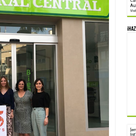
Ca
Au
Vis
¡Haz
[e
lis