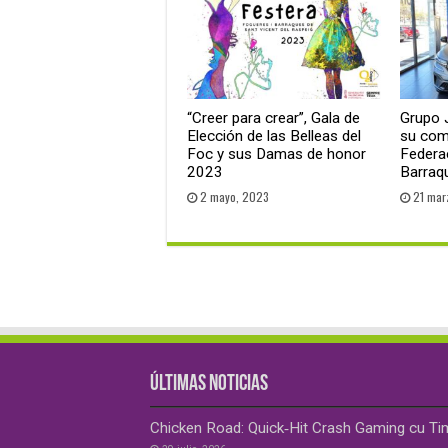
“Creer para crear”, Gala de
Grupo
Elección de las Belleas del
su com
Foc y sus Damas de honor
Federa
2023
Barraq
2 mayo, 2023
21 mar
ÚLTIMAS NOTICIAS
Chicken Road: Quick‑Hit Crash Gaming cu Ti