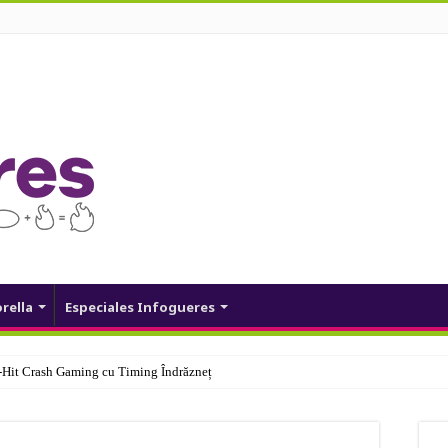
orella
Especiales Infogueres
Hit Crash Gaming cu Timing Îndrăzneț