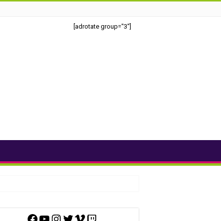
[adrotate group="3"]
Facebook
YouTube
Instagram
Twitter
Vimeo
Twitch