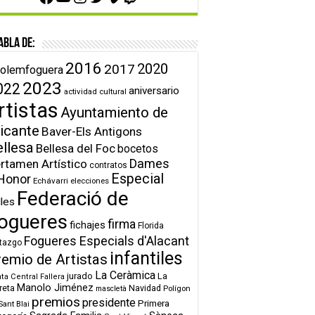
abla de:
2016
2020
2017
olemfoguera
2023
022
aniversario
actividad cultural
rtistas
Ayuntamiento de
icante
Baver-Els Antigons
ellesa
Bellesa del Foc
bocetos
Dames
rtamen Artístico
contratos
Especial
Honor
Echávarri
elecciones
Federació de
lles
ogueres
firma
fichajes
Florida
Fogueres Especials d'Alacant
tazgo
infantiles
remio de Artistas
La Ceràmica
jurado
La
ta Central Fallera
Manolo Jiménez
reta
Navidad
Polígon
mascletà
premios
presidente
Primera
Sant Blai