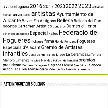
2023
2016
2022
2020
2017
#volemfoguera
actividad
artistas
Ayuntamiento de
aniversario
cultural
Alicante
Bellesa
Baver-Els Antigons
Bellesa del Foc
Dames d'Honor
Certamen Artístico
bocetos
contratos
Federació de
Especial
Falles
Echávarri
elecciones
Fogueres
firma
Fogueres
fichajes
Florida Portazgo
Gremio de Artistas
Especials d'Alacant
infantiles
La Ceràmica
jurado
La Torreta
Junta Central Fallera
premios
Manolo Jiménez
Navidad
Polígon de Sant Blai
mascletà
presidente
Primera Categoría
Sagrada Familia
Sèneca
Sant Vicent
Autobusos
Toñi Martín-Zarco
Valencia
Via Parc-Vistahermosa
¡Hazte infoguerer! Síguenos