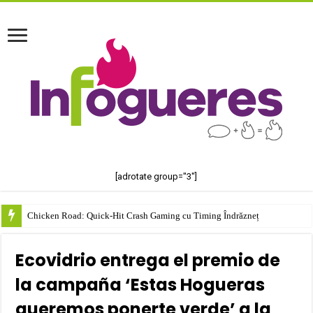
[adrotate group="3"]
Chicken Road: Quick‑Hit Crash Gaming cu Timing Îndrăzneț
Ecovidrio entrega el premio de
la campaña ‘Estas Hogueras
queremos ponerte verde’ a la