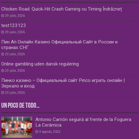
Chicken Road: Quick‑Hit Crash Gaming cu Timing Îndrăzneț
29 julio, 2026
test123123
29 julio, 2026
Пин Ап Онлайн Казино Официальный Сайт в России и
странах СНГ
23 julio, 2026
Online gambling uden dansk regulering
23 julio, 2026
Пинко казино – Официальный сайт Pinco играть онлайн |
Зеркало и вход
23 julio, 2026
UN POCO DE TODO…
Antonio Carrión seguirá al frente de la Foguera
La Ceràmica
3 agosto, 2022