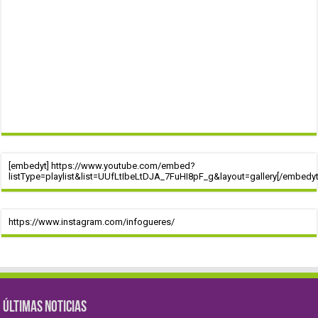
[embedyt] https://www.youtube.com/embed?
listType=playlist&list=UUfLtIbeLtDJA_7FuHI8pF_g&layout=gallery[/embedyt
https://www.instagram.com/infogueres/
ÚLTIMAS NOTICIAS